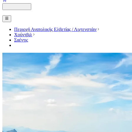
Περιοχή Ανατολικής Ελβετίας / Λιχτενστάιν
Χούντβιλ
Σαέντις