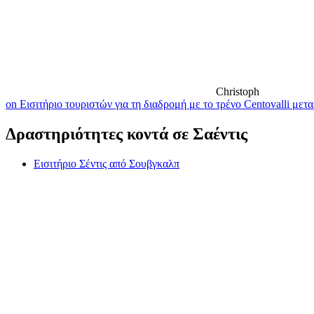
Christoph
on Εισιτήριο τουριστών για τη διαδρομή με το τρένο Centovalli μ
Δραστηριότητες κοντά σε Σαέντις
Εισιτήριο Σέντις από Σουβγκαλπ