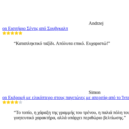
Andrzej
on Εισιτήριο Σέντις από Σουβγκαλπ
“Καταπληκτικό ταξίδι. Απόλυτα επικό. Ευχαριστώ!”
Simon
on Εκδρομή με ελικόπτερο στους παγετώνες με απεριτίφ από το Ίντ
“Το τοπίο, η χάραξη της γραμμής του τρένου, η παλιά πόλη το
γοητευτικό χαρακτήρα, αλλά υπάρχει περιθώριο βελτίωσης.”