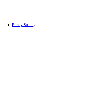
Frei zugänglich
Family Sunday
Family Sunday