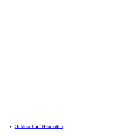
Indoor & Outdoor Pool Brugg
Outdoor Pool Heumatten