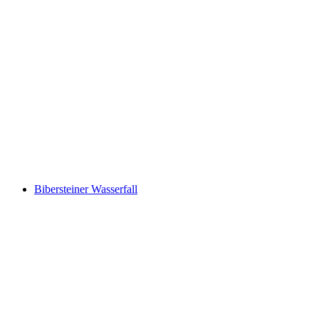
Thermalbad Bad Schinznach
Bibersteiner Wasserfall