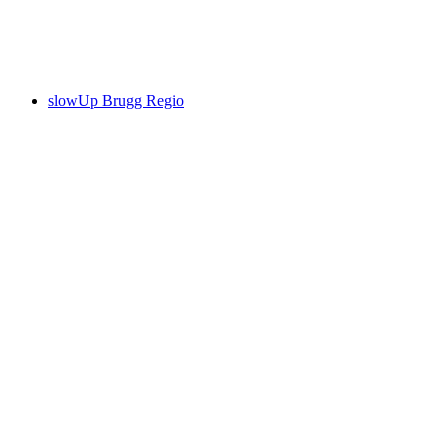
Frei zugänglich
slowUp Brugg Regio
slowUp Brugg Regio