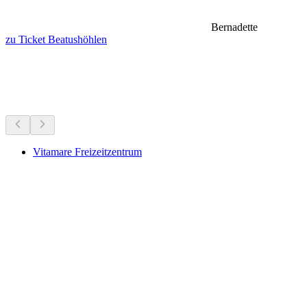
Bernadette
zu Ticket Beatushöhlen
Seen & Wasserspass
Alles bis 20 Min Fahrzeit
Vitamare Freizeitzentrum