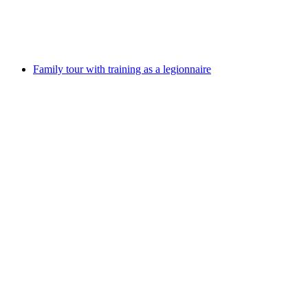
Frei zugänglich
Family tour with training as a legionnaire
Family tour with training as a legionnaire