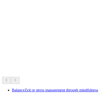
Schloss Biberstein
Was läuft jetzt
Empfohlen aufgrund aktueller Termine
BalanceZeit or stress management through mindfulness