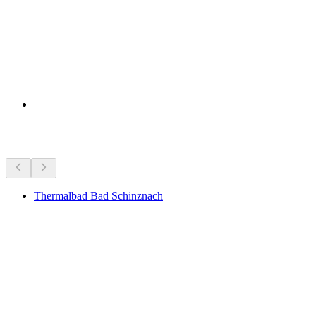
Sehenswürdigkeiten in der Nähe
Thermalbad Bad Schinznach