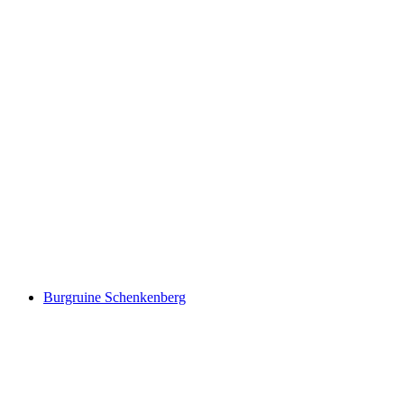
Ruine Königstein
Burgruine Schenkenberg