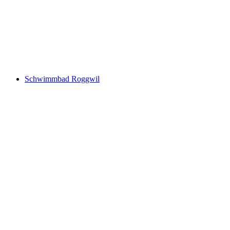
Vitamare Freizeitzentrum
Schwimmbad Roggwil