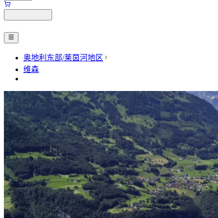
奥地利东部/莱茵河地区
维森