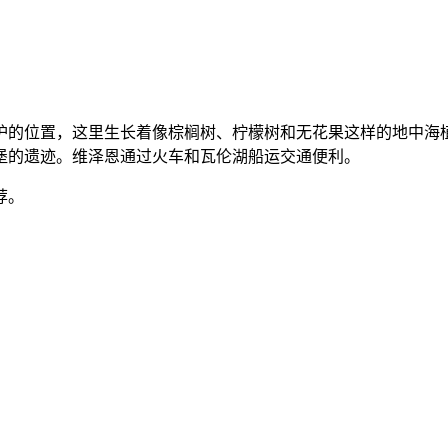
的位置，这里生长着像棕榈树、柠檬树和无花果这样的地中海植
堡的遗迹。维泽恩通过火车和瓦伦湖船运交通便利。
荐。