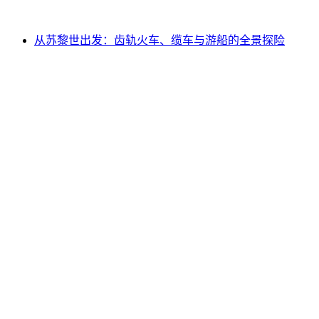
起 CNY 929
从苏黎世出发：齿轨火车、缆车与游船的全景探险