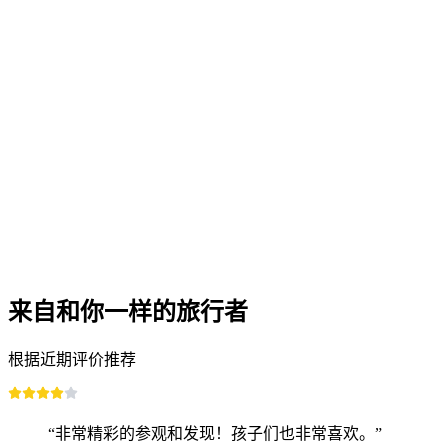
从苏黎世出发：齿轨火车、缆车与游船的全景探
每人
起 CNY 469
来自和你一样的旅行者
根据近期评价推荐
“非常精彩的参观和发现！孩子们也非常喜欢。”