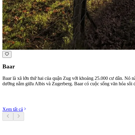
Baar
Baar là xã lớn thứ hai của quận Zug với khoảng 25.000 cư dân. Nó nằ
dưỡng nằm giữa Albis và Zugerberg. Baar có cuộc sống văn hóa sôi độ
Khám phá danh mục
Xem tất cả