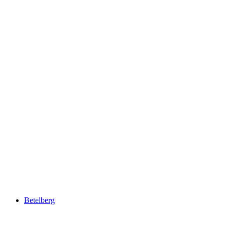
Alabalık Göleti
Betelberg