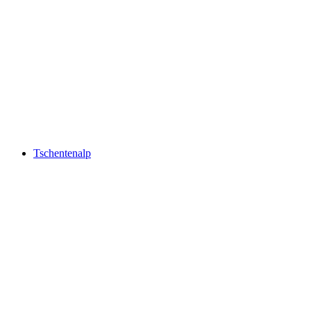
VogellisiBerg
Tschentenalp