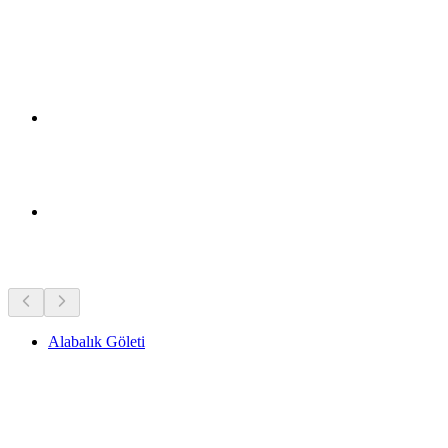
Yakındaki görülecek yerler
Alabalık Göleti