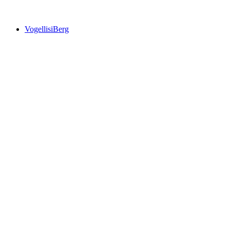
Lenkerhof gurme spa tesisi
VogellisiBerg