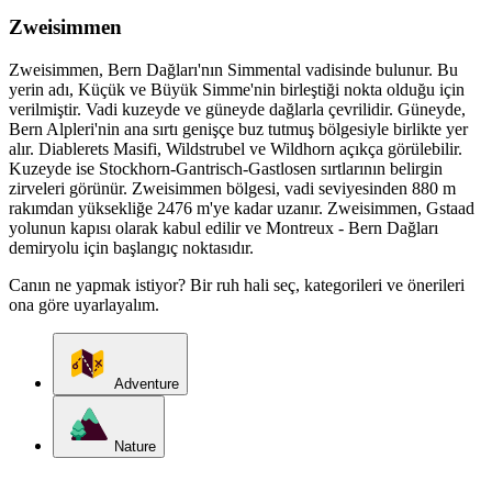
Zweisimmen
Zweisimmen, Bern Dağları'nın Simmental vadisinde bulunur. Bu
yerin adı, Küçük ve Büyük Simme'nin birleştiği nokta olduğu için
verilmiştir. Vadi kuzeyde ve güneyde dağlarla çevrilidir. Güneyde,
Bern Alpleri'nin ana sırtı genişçe buz tutmuş bölgesiyle birlikte yer
alır. Diablerets Masifi, Wildstrubel ve Wildhorn açıkça görülebilir.
Kuzeyde ise Stockhorn-Gantrisch-Gastlosen sırtlarının belirgin
zirveleri görünür. Zweisimmen bölgesi, vadi seviyesinden 880 m
rakımdan yüksekliğe 2476 m'ye kadar uzanır. Zweisimmen, Gstaad
yolunun kapısı olarak kabul edilir ve Montreux - Bern Dağları
demiryolu için başlangıç noktasıdır.
Canın ne yapmak istiyor? Bir ruh hali seç, kategorileri ve önerileri
ona göre uyarlayalım.
Adventure
Nature