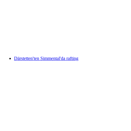
Seilpark Rigi Bilet
kişi başı
başlayan TRY 2050
Därstetten'ten Simmental'da rafting