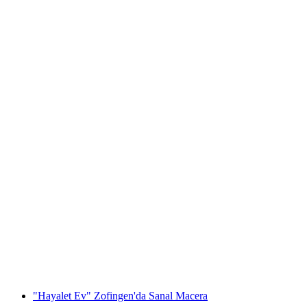
Rheinde Eğlence Tüpü
kişi başı
başlayan TRY 3670
"Hayalet Ev" Zofingen'da Sanal Macera