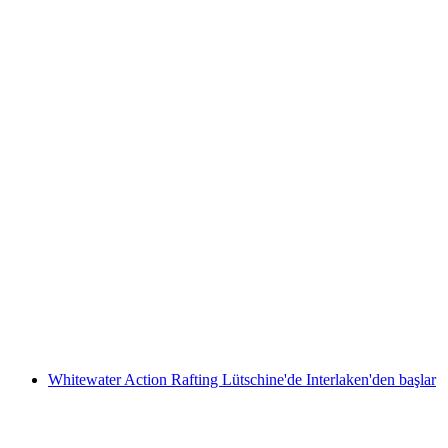
Därstetten'ten Simmental'da rafting
kişi başı
başlayan TRY 8260
Whitewater Action Rafting Lütschine'de Interlaken'den başlar