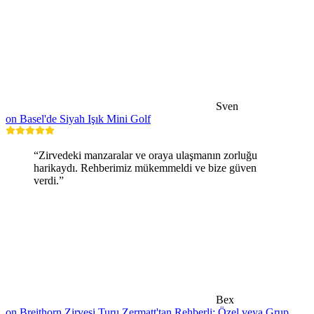
Sven
on Basel'de Siyah Işık Mini Golf
“Zirvedeki manzaralar ve oraya ulaşmanın zorluğu
harikaydı. Rehberimiz mükemmeldi ve bize güven
verdi.”
Bex
on Breithorn Zirvesi Turu Zermatt'tan Rehberli: Özel veya Grup