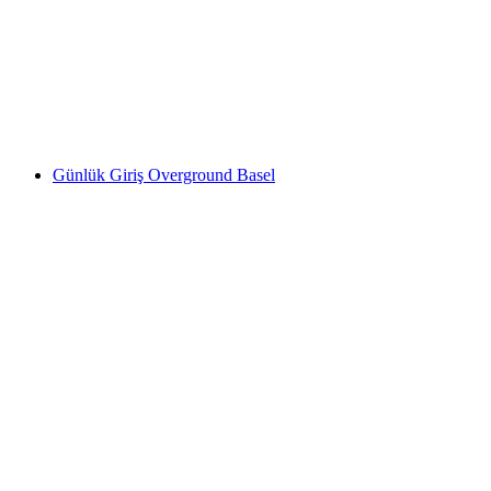
Çocuklar Kampı Yeraltı Basel'de
kişi başı
başlayan TRY 29350
Günlük Giriş Overground Basel