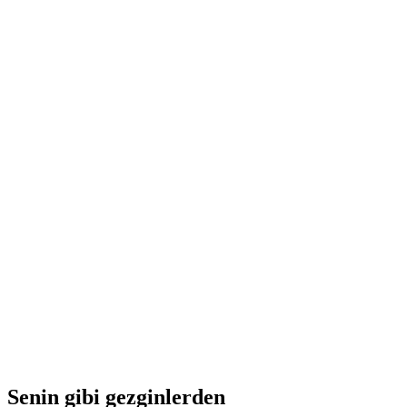
Günlük Giriş Overground Basel
kişi başı
başlayan TRY 1660
Senin gibi gezginlerden