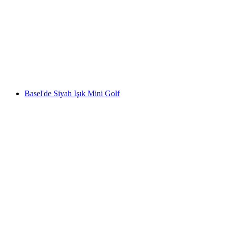
RailCoaster ile birlikte Europa-Park bileti ve
ulaşım
kişi başı
başlayan TRY 2690
Basel'de Siyah Işık Mini Golf