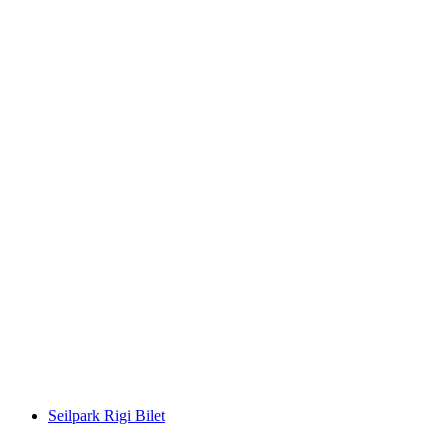
"Hapishane Kaçışı" Kaçış Odası Luzern
kişi başı
başlayan TRY 6120
Seilpark Rigi Bilet