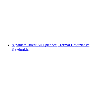
Whitewater Action Rafting Lütschine'de
Interlaken'den başlar
kişi başı
başlayan TRY 9110
Alpamare Bileti: Su Eğlencesi, Termal Havuzlar ve
Kaydıraklar