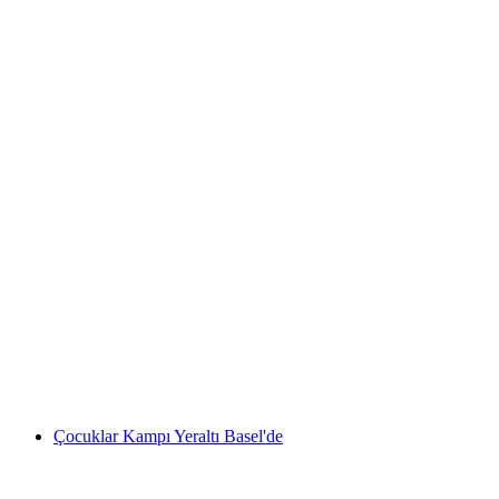
Hafta Sonu Overground Basel Hızlı Kursu
kişi başı
başlayan TRY 2760
Çocuklar Kampı Yeraltı Basel'de