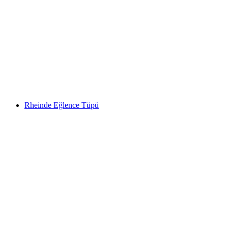
"Damatla Savaş" Basel'de: heyecanlı gençlik
ayrılık partisi
kişi başı
başlayan TRY 18280
Rheinde Eğlence Tüpü