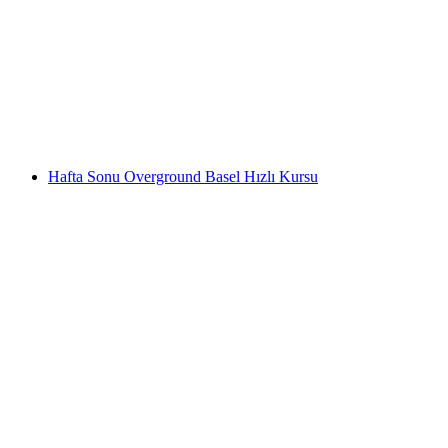
Ninja Night yeraltı Basel
kişi başı
başlayan TRY 830
Hafta Sonu Overground Basel Hızlı Kursu