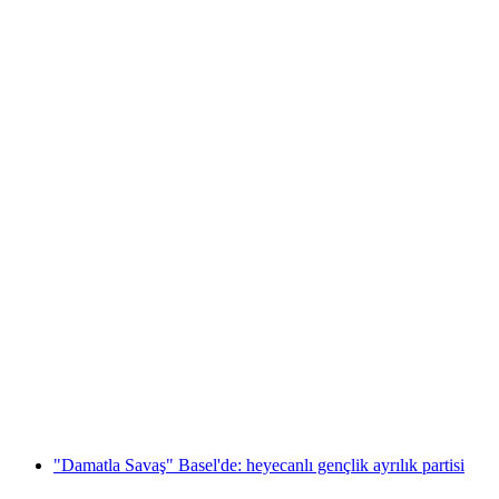
Basel'de Siyah Işık Mini Golf
kişi başı
başlayan TRY 920
"Damatla Savaş" Basel'de: heyecanlı gençlik ayrılık partisi