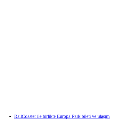
Günlük Giriş Overground Basel
kişi başı
başlayan TRY 1660
RailCoaster ile birlikte Europa-Park bileti ve ulaşım