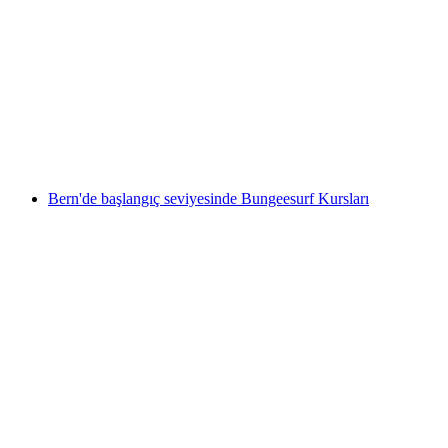
"Hayalet Ev" Zofingen'da Sanal Macera
kişi başı
başlayan TRY 2880
Bern'de başlangıç seviyesinde Bungeesurf Kursları