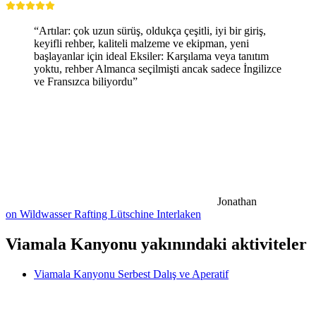
“Artılar: çok uzun sürüş, oldukça çeşitli, iyi bir giriş,
keyifli rehber, kaliteli malzeme ve ekipman, yeni
başlayanlar için ideal Eksiler: Karşılama veya tanıtım
yoktu, rehber Almanca seçilmişti ancak sadece İngilizce
ve Fransızca biliyordu”
Jonathan
on Wildwasser Rafting Lütschine Interlaken
Viamala Kanyonu yakınındaki aktiviteler
Viamala Kanyonu Serbest Dalış ve Aperatif