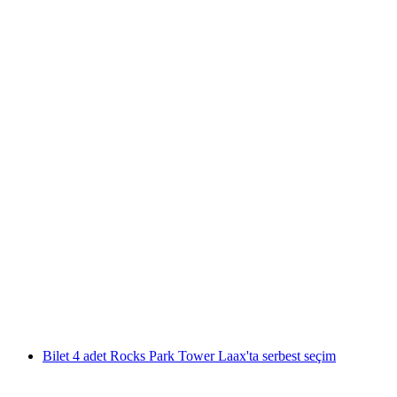
Dağ Bisikleti Turu Özel Davos
kişi başı
başlayan TRY 18340
Bilet 4 adet Rocks Park Tower Laax'ta serbest seçim