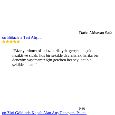
Dario Akhavan Safa
on Bülach'ta Test Atışını
“Bize yardımcı olan kız harikaydı, gerçekten çok
nazikti ve sıcak, hoş bir şekilde davranarak harika bir
deneyim yaşamamız için gereken her şeyi net bir
şekilde anlattı.”
Pau
on Züri Gölü’nde Kapalı Alan Atış Deneyimi Paketi