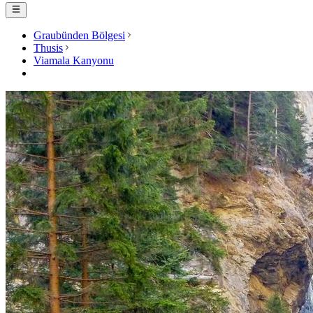
Graubünden Bölgesi
Thusis
Viamala Kanyonu