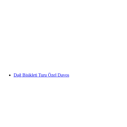
Viamala Kanyonu Serbest Dalış ve Aperatif
kişi başı
başlayan TRY 10090
Dağ Bisikleti Turu Özel Davos