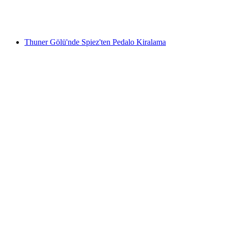
kişi başı
başlayan TRY 12840
Thuner Gölü'nde Spiez'ten Pedalo Kiralama