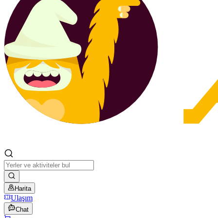
Harita
Ulaşım
Chat