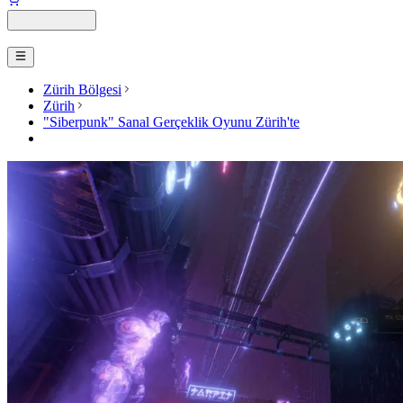
Zürih Bölgesi
Zürih
"Siberpunk" Sanal Gerçeklik Oyunu Zürih'te