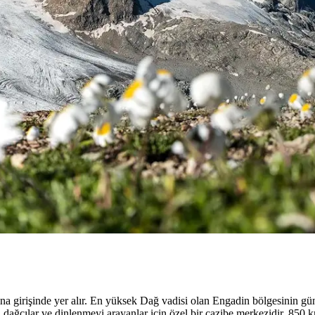
na girişinde yer alır. En yüksek Dağ vadisi olan Engadin bölgesinin gü
i dağcılar ve dinlenmeyi arayanlar için özel bir cazibe merkezidir. 850 