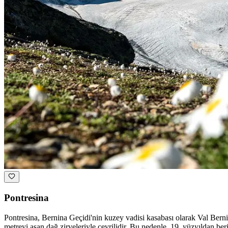
Pontresina
Pontresina, Bernina Geçidi'nin kuzey vadisi kasabası olarak Val Berni
metreyi aşan dağ zirveleriyle çevrilidir. Bu nedenle, 19. yüzyıldan ber