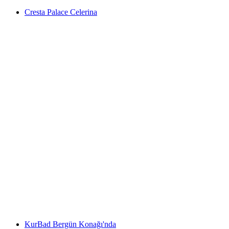
Cresta Palace Celerina
Cresta Palace Celerina
KurBad Bergün Konağı'nda