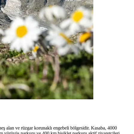
neş alan ve rüzgar korunaklı engebeli bölgesidir. Kasaba, 4000
km yürüyüş parkuru ve 400 km bisiklet parkuru aktif ziyaretçileri