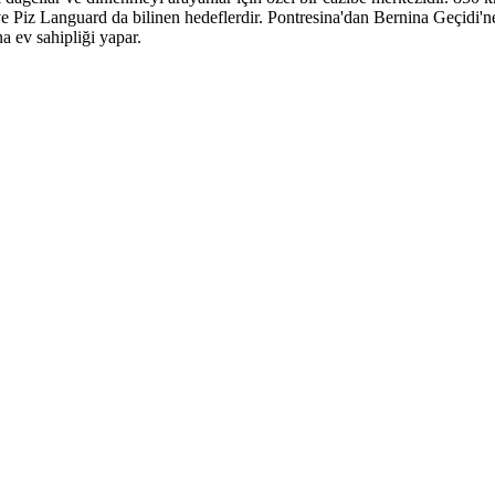
ve Piz Languard da bilinen hedeflerdir. Pontresina'dan Bernina Geçidi'ne 
a ev sahipliği yapar.