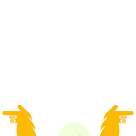
"Penguenler" Kayak Okulu Yarım Gün
Çocuklar 3-5 Yaş Verbier
kişi başı
başlayan TRY 36130