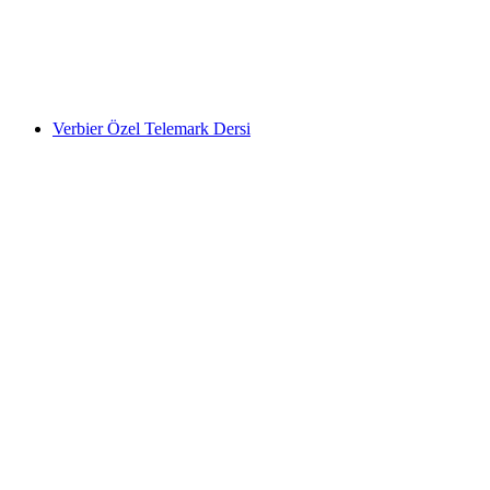
kişi başı
başlayan TRY 22050
Verbier Özel Telemark Dersi