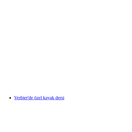
Verbier Özel Telemark Dersi
kişi başı
başlayan TRY 15920
Verbier'de özel kayak dersi