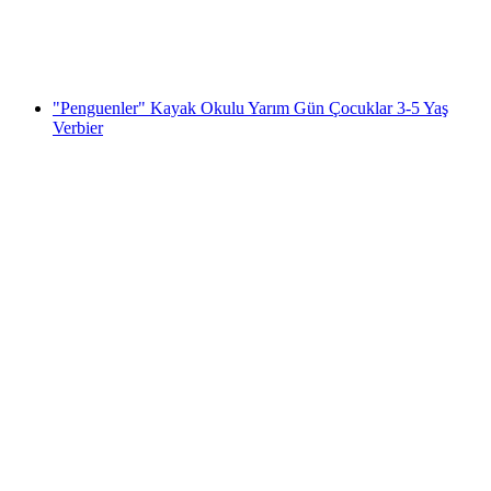
kişi başı
başlayan TRY 15920
"Penguenler" Kayak Okulu Yarım Gün Çocuklar 3-5 Yaş
Verbier