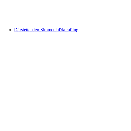
kişi başı
başlayan TRY 7350
Därstetten'ten Simmental'da rafting