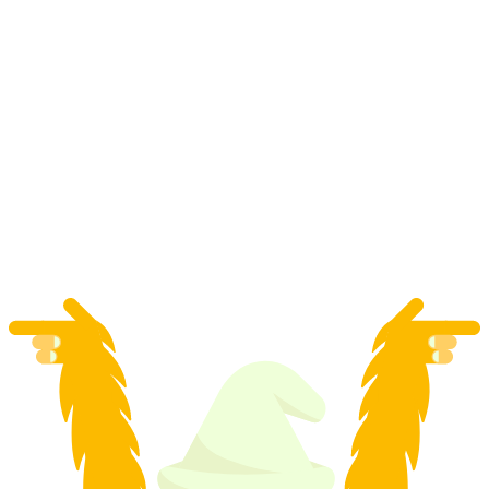
Därstetten'ten Simmental'da rafting
kişi başı
başlayan TRY 8260