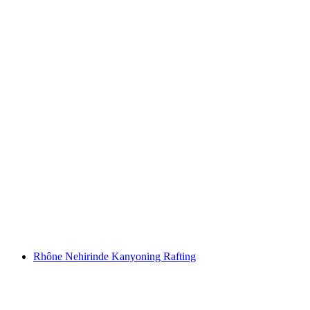
Saanen/Gstaad'dan Chateau d'Oex'e Saane
Nehri'nde Rafting
kişi başı
başlayan TRY 7650
Rhône Nehirinde Kanyoning Rafting