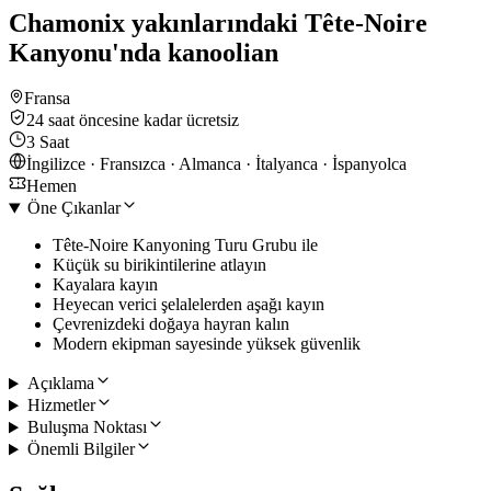
Chamonix yakınlarındaki Tête-Noire
Kanyonu'nda kanoolian
Fransa
24 saat öncesine kadar ücretsiz
3 Saat
İngilizce · Fransızca · Almanca · İtalyanca · İspanyolca
Hemen
Öne Çıkanlar
Tête-Noire Kanyoning Turu Grubu ile
Küçük su birikintilerine atlayın
Kayalara kayın
Heyecan verici şelalelerden aşağı kayın
Çevrenizdeki doğaya hayran kalın
Modern ekipman sayesinde yüksek güvenlik
Açıklama
Hizmetler
Buluşma Noktası
Önemli Bilgiler