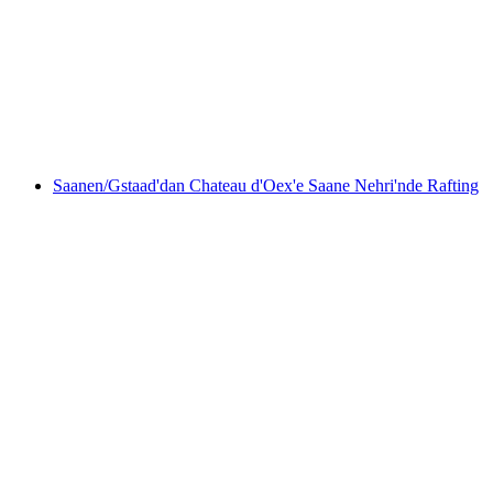
Chamonix'te Arve Nehri'nde rafting
kişi başı
başlayan TRY 6120
Saanen/Gstaad'dan Chateau d'Oex'e Saane Nehri'nde Rafting