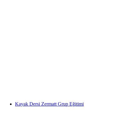
Zermatt'ta CERVO'da Kapalı Parkur
Tırmanışı
kişi başı
başlayan TRY 11940
Kayak Dersi Zermatt Grup Eğitimi