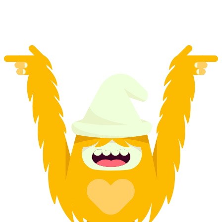
kişi başı
başlayan TRY 23270