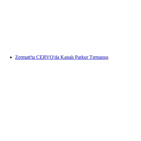
Castor ve Pollux Dağ Gezisi Zermatt'tan
kişi başı
başlayan TRY 61850
Zermatt'ta CERVO'da Kapalı Parkur Tırmanışı