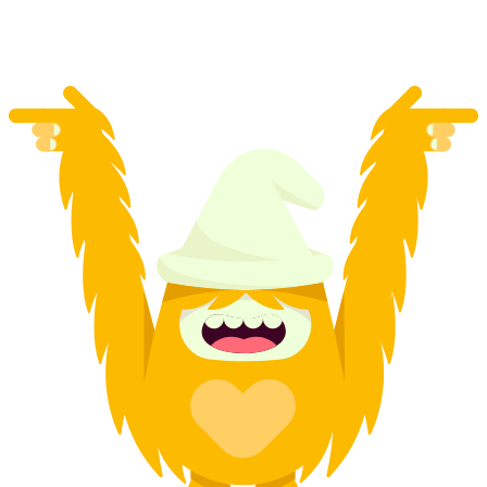
kişi başı
başlayan TRY 15920