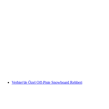
Kinder Gün Kampı "Dağ Macerası" 6-14 Yaş
Arası Verbier
kişi başı
başlayan TRY 59700
Verbier'de Özel Off-Piste Snowboard Rehberi