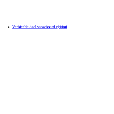
kişi başı
başlayan TRY 36440
Verbier'de özel snowboard eğitimi