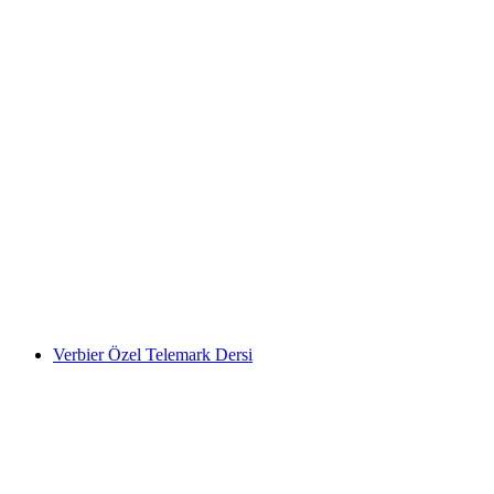
Verbier'de özel snowboard eğitimi
kişi başı
başlayan TRY 22050
Verbier Özel Telemark Dersi