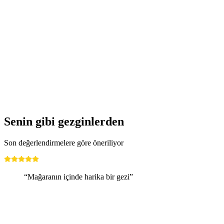
Interlaken ile Gurme Tur Otobüs Turu
kişi başı
başlayan TRY 17730
Senin gibi gezginlerden
Son değerlendirmelere göre öneriliyor
“Mağaranın içinde harika bir gezi”