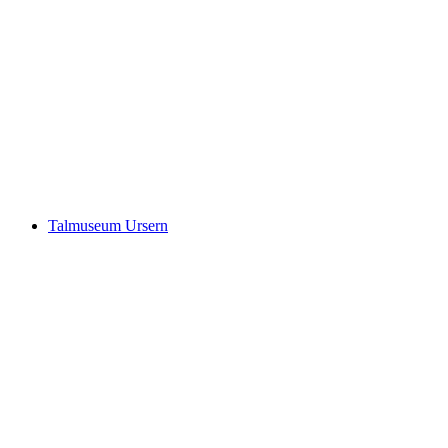
Büyük Sasso San Gottardo Turu Bileti
kişi başı
başlayan TRY 1530
Talmuseum Ursern