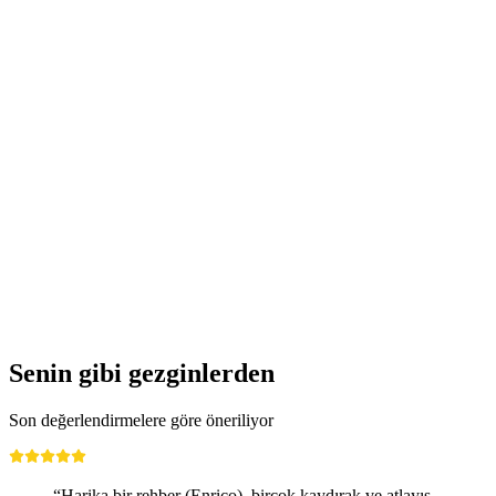
Senin gibi gezginlerden
Son değerlendirmelere göre öneriliyor
“Harika bir rehber (Enrico), birçok kaydırak ve atlayış