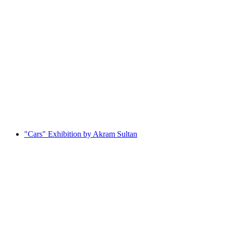
Public guided tour of the village of Andermatt
Serbest Giriş
"Cars" Exhibition by Akram Sultan