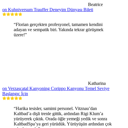
Beatrice
on Kuhniversum Trauffer Deneyim Dünyası Bileti
“Florian gerçekten profesyonel, tamamen kendini
adayan ve sempatik biri. Yakında tekrar görüşmek
üzere!”
Katharina
on Verzascatal Kanyoning Corippo Kanyonu Temel Seviye
Başlangıç İçin
“Harika tesisler, samimi personel. Vitznau’dan
Kaltbad’a dişli trenle gittik, ardından Rigi Klum’a
yürüyerek çıktık. Orada öğle yemeği yedik ve sonra
KaltbadSpa’ya geri yürüdük. Yürüyüşün ardından çok