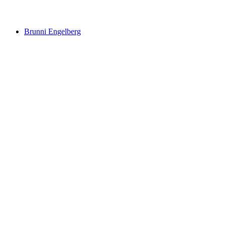
Titlis
Brunni Engelberg
Brunni Engelberg