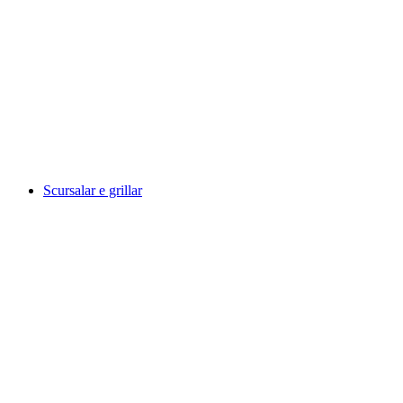
Birdies & BBQ - a relaxed evening on the
driving range
Serbest Giriş
Scursalar e grillar