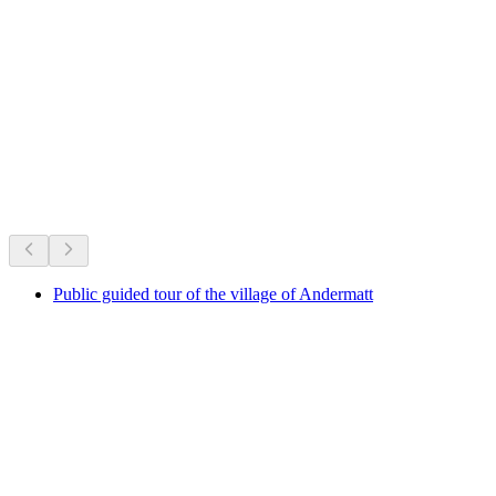
Lake Toma
Şu anda neler var
Şu anki programa göre öneriliyor
Public guided tour of the village of Andermatt