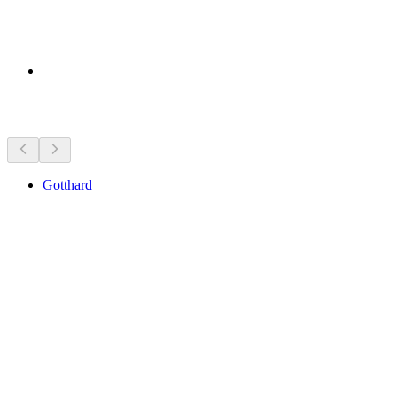
Yakındaki görülecek yerler
Gotthard