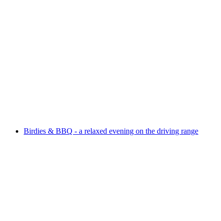
"Cars" Exhibition by Akram Sultan
Serbest Giriş
Birdies & BBQ - a relaxed evening on the driving range