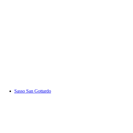
"Cars" Exhibition by Akram Sultan
Sasso San Gottardo