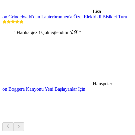
Lisa
on Grindelwald'dan Lauterbrunnen'a Özel Elektrikli Bisiklet Turu
“Harika gezi! Çok eğlendim 🤙🏽”
Hanspeter
on Boggera Kanyonu Yeni Başlayanlar İçin
Müzeler ve sergiler
Hepsi arabayla 30 dk mesafede