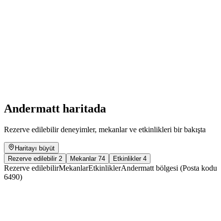
Scursalar e grillar
Serbest Giriş
Andermatt haritada
Rezerve edilebilir deneyimler, mekanlar ve etkinlikleri bir bakışta
Haritayı büyüt
Rezerve edilebilir
2
Mekanlar
74
Etkinlikler
4
Rezerve edilebilir
Mekanlar
Etkinlikler
Andermatt bölgesi (Posta kodu
6490)