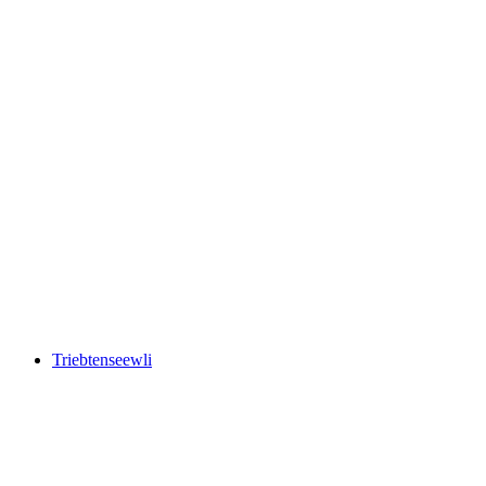
Lai dalla Stria
Triebtenseewli