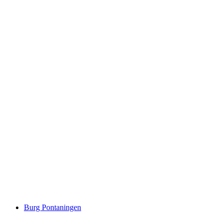
Lai dalla Stria
Burg Pontaningen