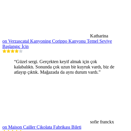
Katharina
on Verzascatal Kanyoning Corippo Kanyonu Temel Seviye
Başlangıç İçin
“Güzel sergi. Gerçekten keyif almak için çok
kalabalıktı. Sonunda çok uzun bir kuyruk vardı, biz de
atlayıp çıktık. Mağazada da aynı durum vardı.”
sofie franckx
on Maison Cailler Çikolata Fabrikası Bileti