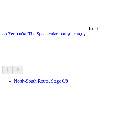
Knut
on Zermatt'ta 'The Spectacular' paraşütle uçuş
Yakındaki bisiklet turları
Hepsi arabayla 25 dk mesafede
North-South Route, Stage 6/8