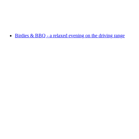
Public guided tour of the village of Andermatt
Serbest Giriş
Birdies & BBQ - a relaxed evening on the driving range