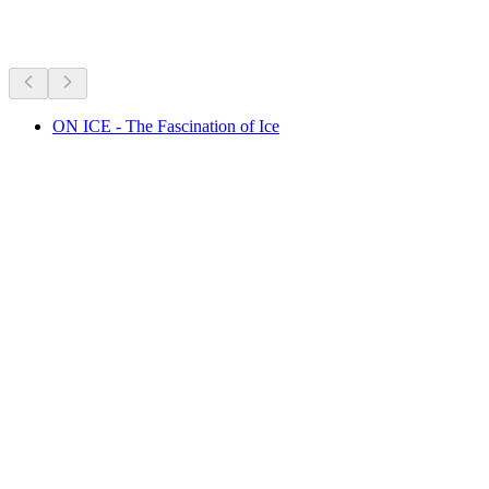
Şu anki programa göre öneriliyor
ON ICE - The Fascination of Ice