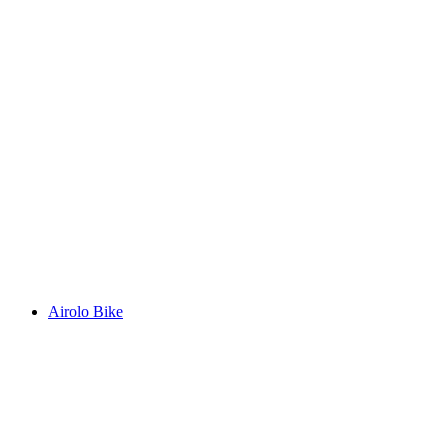
Alpi Bedretto Bike
Airolo Bike