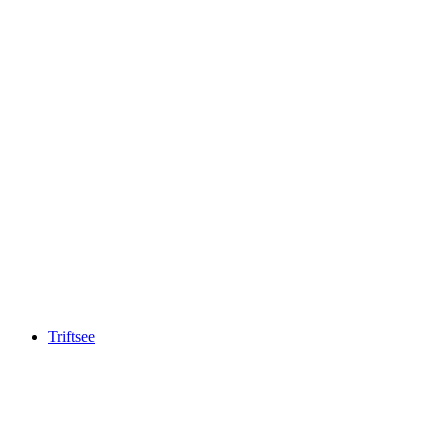
Triebtenseewli
Triftsee