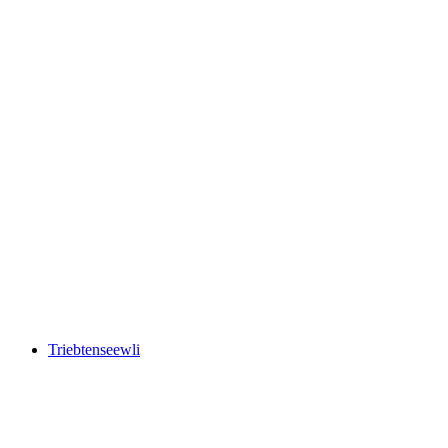
Lake Cadagno
Triebtenseewli