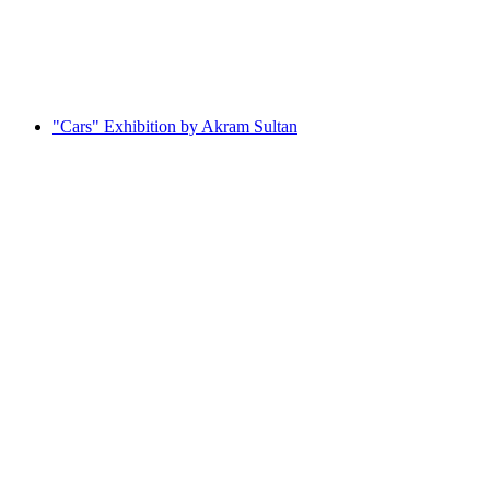
ON ICE - The Fascination of Ice
Serbest Giriş
"Cars" Exhibition by Akram Sultan