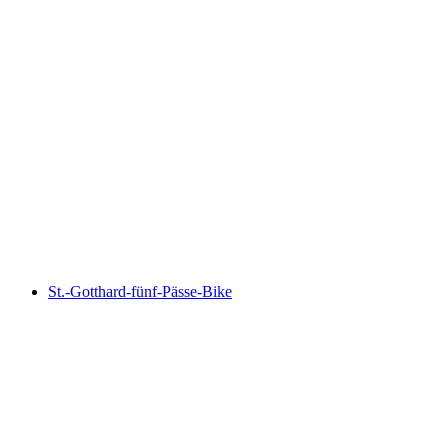
North-South Route, Stage 6/8
St.-Gotthard-fünf-Pässe-Bike