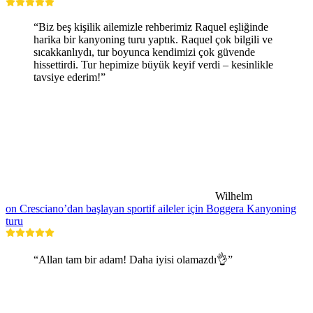
“Biz beş kişilik ailemizle rehberimiz Raquel eşliğinde
harika bir kanyoning turu yaptık. Raquel çok bilgili ve
sıcakkanlıydı, tur boyunca kendimizi çok güvende
hissettirdi. Tur hepimize büyük keyif verdi – kesinlikle
tavsiye ederim!”
Wilhelm
on Cresciano’dan başlayan sportif aileler için Boggera Kanyoning
turu
“Allan tam bir adam! Daha iyisi olamazdı👌”