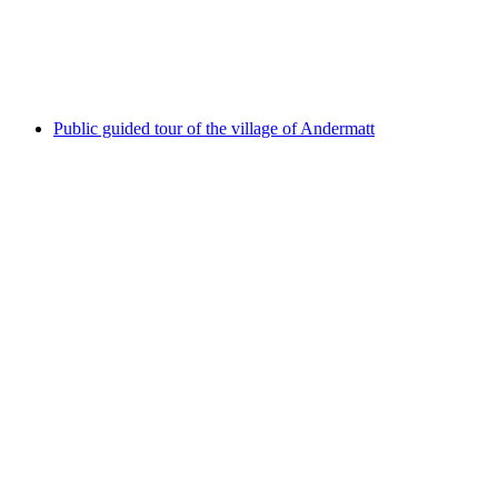
"Cars" Exhibition by Akram Sultan
Serbest Giriş
Public guided tour of the village of Andermatt