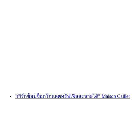
ตั๋วเข้าชมห้องทดลองช็อกโกแลต Maison Cailler
ต่อคน
ตั้งแต่ THB 725
"เวิร์กช็อปช็อกโกแลตทรัฟเฟิลละลายได้" Maison Cailler