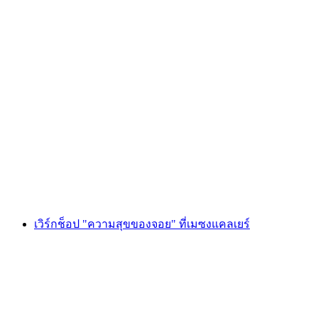
เวิร์กช็อป "มาเครองของไมน์ กายเยร์" ที่เมซง
กายเยร์
ต่อคน
ตั้งแต่ THB 4050
เวิร์กช็อป "ความสุขของจอย" ที่เมซงแคลเยร์