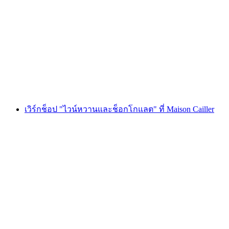
เวิร์กช็อป "ที่รักของฉัน มาร์กาเร็ต" ที่ เมซง คา
แยร์
ต่อคน
ตั้งแต่ THB 2135
เวิร์กช็อป "ไวน์หวานและช็อกโกแลต" ที่ Maison Cailler