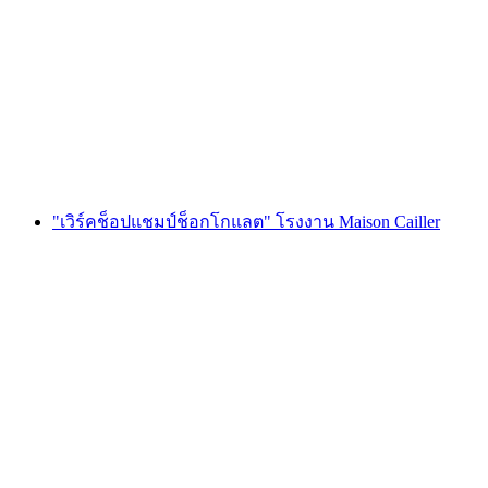
กช็อป Maison Cailler
ต่อคน
ตั้งแต่ THB 1920
"เวิร์คช็อปแชมป์ช็อกโกแลต" โรงงาน Maison Cailler