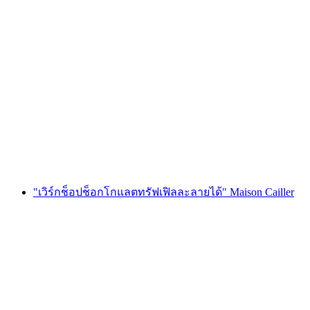
ตั๋วเข้าชมห้องทดลองช็อกโกแลต Maison Cailler
ต่อคน
ตั้งแต่ THB 725
"เวิร์กช็อปช็อกโกแลตทรัฟเฟิลละลายได้" Maison Cailler