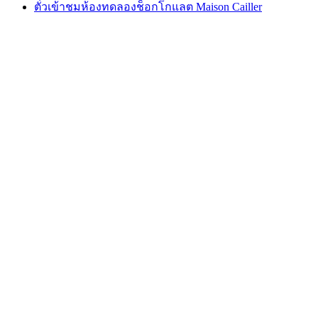
ตั๋วเข้าชมห้องทดลองช็อกโกแลต Maison Cailler