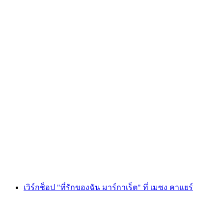
เวิร์กช็อป "ไมเนอ คลารา ปราลิเนส" ที่เมซง ไค
เยร์
ต่อคน
ตั้งแต่ THB 4050
เวิร์กช็อป "ที่รักของฉัน มาร์กาเร็ต" ที่ เมซง คาแยร์