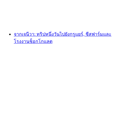
ต่อคน
ตั้งแต่ THB 1920
จากเจนีวา: ทริปหนึ่งวันไปยังกรูแยร์, ชีสฟาร์มและ
โรงงานช็อกโกแลต