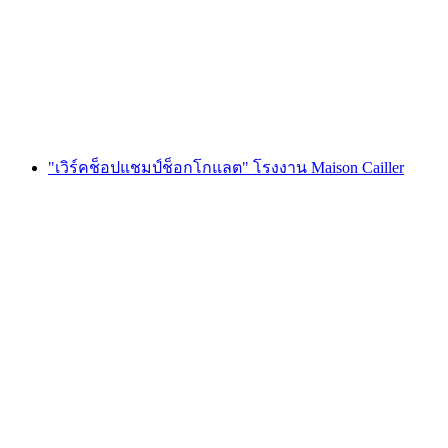
ต่อคน
ตั้งแต่ THB 1920
"เวิร์คช็อปแชมป์ช็อกโกแลต" โรงงาน Maison Cailler