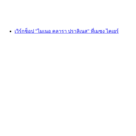
ต่อคน
ตั้งแต่ THB 4050
เวิร์กช็อป "ไมเนอ คลารา ปราลิเนส" ที่เมซง ไคเยร์