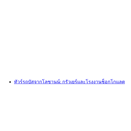
ทัวร์รถบัสจากโลซานน์ไปยังรุยเรอร์, โรงงาน
ช็อกโกแลต และฟาร์มชีสโชว์
ต่อคน
ตั้งแต่ THB 5755
ทัวร์รถบัสจากโลซานน์: กรัวเยร์และโรงงานช็อกโกแลต