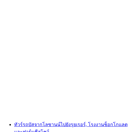
จากเจนีวา: ทริปหนึ่งวันไปยังกรูแยร์, ชีสฟาร์ม
และโรงงานช็อกโกแลต
ต่อคน
ตั้งแต่ THB 8950
ทัวร์รถบัสจากโลซานน์ไปยังรุยเรอร์, โรงงานช็อกโกแลต
และฟาร์มชีสโชว์