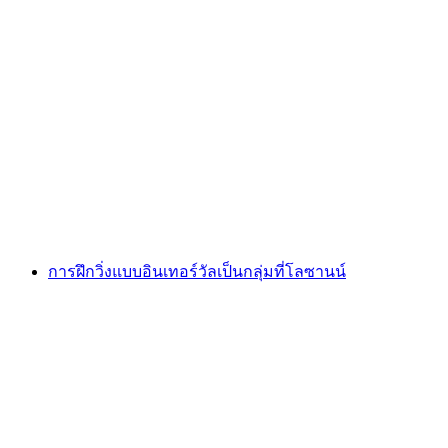
ทัวร์กินอาหารในโลซานน์
ต่อคน
ตั้งแต่ THB 4625
การฝึกวิ่งแบบอินเทอร์วัลเป็นกลุ่มที่โลซานน์