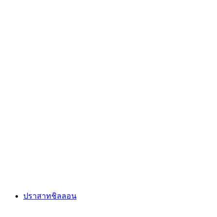
พิพิธภัณฑ์โอลิมปิก
ปราสาทชิลลอน