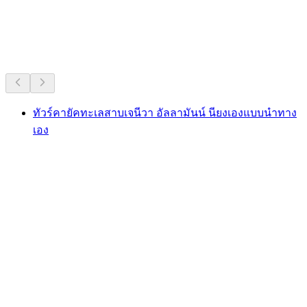
แลนด์
แนะนำจากความนิยมที่ยาวนาน
ทัวร์คายัคทะเลสาบเจนีวา อัลลามันน์ นียงเองแบบนำทาง
เอง