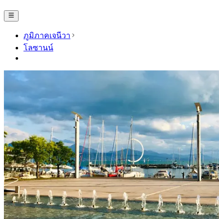
ภูมิภาคเจนีวา
โลซานน์