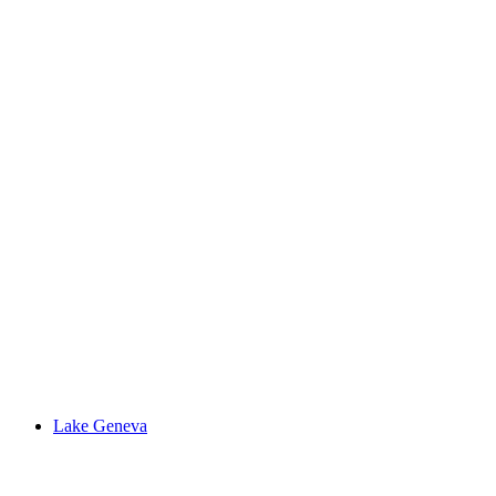
Lac de Sauvabelin
Lake Geneva