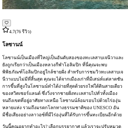
4.7
(76 รีวิว)
โลซานน์
โลซานน์เป็นเมืองที่ใหญ่เป็นอันดับสองของทะเลสาบเจนีวาและ
ยังถูกเรียกว่าเป็นเมืองหลวงกีฬาโอลิมปิก ที่นี่คุณจะพบ
พิพิธภัณฑ์โอลิมปิกอยู่ใกล้ชายฝั่ง สำหรับการชมวิวทะเลสาบเจ
นีวาแบบไม่มีที่สิ้นสุด คุณจะได้จากเมืองเก่าที่มีเสน่ห์แต่ลาดชัน
การขึ้นที่สูงในโลซานน์ทำได้ง่ายที่สุดด้วยรถไฟใต้ดินสายเดียว
ของสวิตเซอร์แลนด์ ซึ่งวิ่งจากชายฝั่งทะเลสาบไปทั่วทั้งเมือง
จนถึงเขตที่อยู่อาศัยทางเหนือ โลซานน์ล้อมรอบไปด้วยไร่องุ่น
หลายแห่ง รวมถึงมรดกโลกทางธรรมชาติของ UNESCO อัน
มีชื่อเสียงอย่างลาวอซ์ที่มีไร่องุ่นที่ได้รับการขึ้นทะเบียนอีกด้วย
วันนี้คุณอยากทำอะไร? เลือกบรรยากาศ แล้วเราจะปรับหมวด