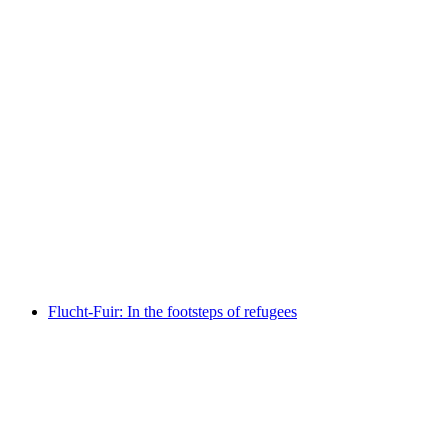
UNSICHTBAR. The hidden life of microbes
เข้าชมได้ฟรี
Flucht-Fuir: In the footsteps of refugees