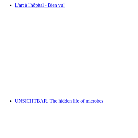
L'art à l'hôpital - Bien vu!
L'art à l'hôpital - Bien vu!
เข้าชมได้ฟรี
UNSICHTBAR. The hidden life of microbes