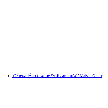
ตั๋วเข้าชมห้องทดลองช็อกโกแลต Maison Cailler
ต่อคน
ตั้งแต่ THB 725
"เวิร์กช็อปช็อกโกแลตทรัฟเฟิลละลายได้" Maison Cailler