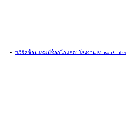
ต่อคน
ตั้งแต่ THB 1910
"เวิร์คช็อปแชมป์ช็อกโกแลต" โรงงาน Maison Cailler