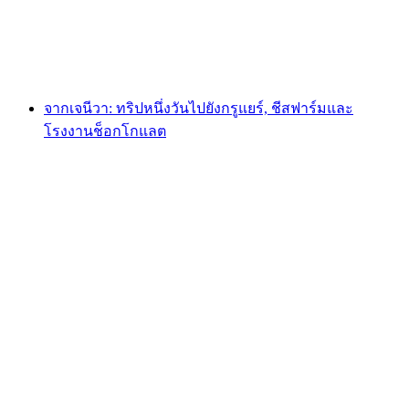
ต่อคน
ตั้งแต่ THB 1910
จากเจนีวา: ทริปหนึ่งวันไปยังกรูแยร์, ชีสฟาร์มและ
โรงงานช็อกโกแลต