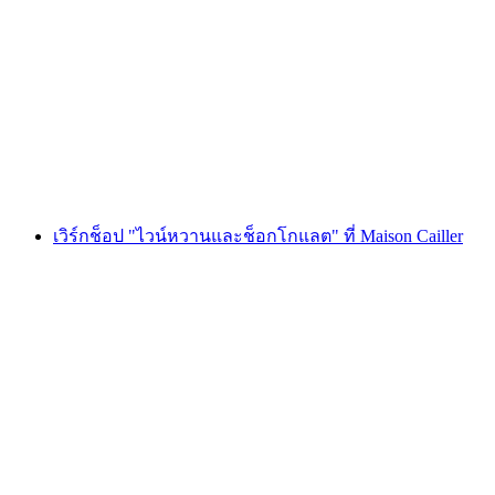
เวิร์กช็อป "ที่รักของฉัน มาร์กาเร็ต" ที่ เมซง คา
แยร์
ต่อคน
ตั้งแต่ THB 2125
เวิร์กช็อป "ไวน์หวานและช็อกโกแลต" ที่ Maison Cailler