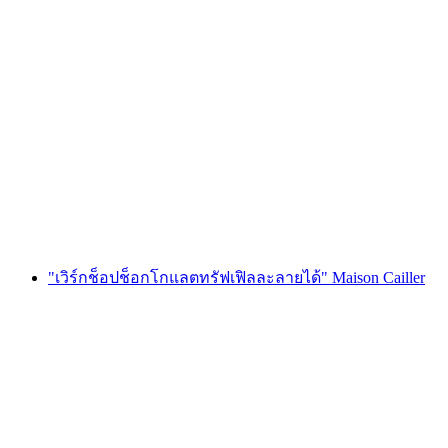
ตั๋วเข้าชมห้องทดลองช็อกโกแลต Maison Cailler
ต่อคน
ตั้งแต่ THB 725
"เวิร์กช็อปช็อกโกแลตทรัฟเฟิลละลายได้" Maison Cailler