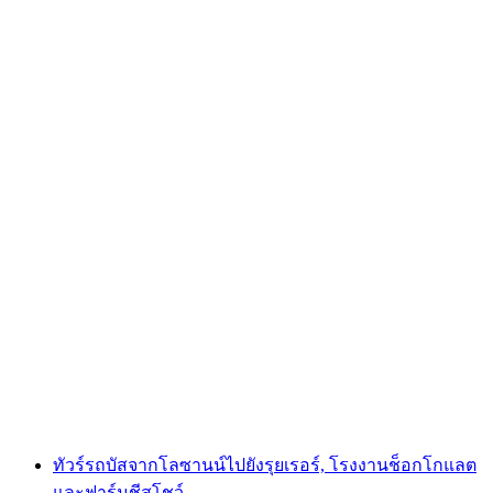
จากเจนีวา: ทริปหนึ่งวันไปยังกรูแยร์, ชีสฟาร์ม
และโรงงานช็อกโกแลต
ต่อคน
ตั้งแต่ THB 8910
ทัวร์รถบัสจากโลซานน์ไปยังรุยเรอร์, โรงงานช็อกโกแลต
และฟาร์มชีสโชว์