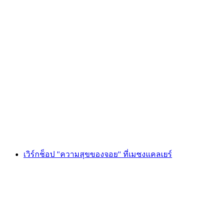
เวิร์กช็อป "มาเครองของไมน์ กายเยร์" ที่เมซง
กายเยร์
ต่อคน
ตั้งแต่ THB 4035
เวิร์กช็อป "ความสุขของจอย" ที่เมซงแคลเยร์