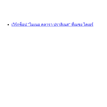
ต่อคน
ตั้งแต่ THB 4035
เวิร์กช็อป "ไมเนอ คลารา ปราลิเนส" ที่เมซง ไคเยร์