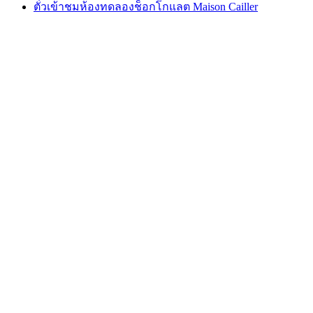
ตั๋วเข้าชมห้องทดลองช็อกโกแลต Maison Cailler