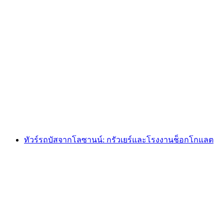
ทัวร์รถบัสจากโลซานน์ไปยังรุยเรอร์, โรงงาน
ช็อกโกแลต และฟาร์มชีสโชว์
ต่อคน
ตั้งแต่ THB 5730
ทัวร์รถบัสจากโลซานน์: กรัวเยร์และโรงงานช็อกโกแลต