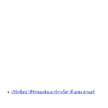
เวิร์กช็อป "ไมเนอ คลารา ปราลิเนส" ที่เมซง ไค
เยร์
ต่อคน
ตั้งแต่ THB 4035
เวิร์กช็อป "ที่รักของฉัน มาร์กาเร็ต" ที่ เมซง คาแยร์