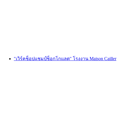
กช็อป Maison Cailler
ต่อคน
ตั้งแต่ THB 1910
"เวิร์คช็อปแชมป์ช็อกโกแลต" โรงงาน Maison Cailler