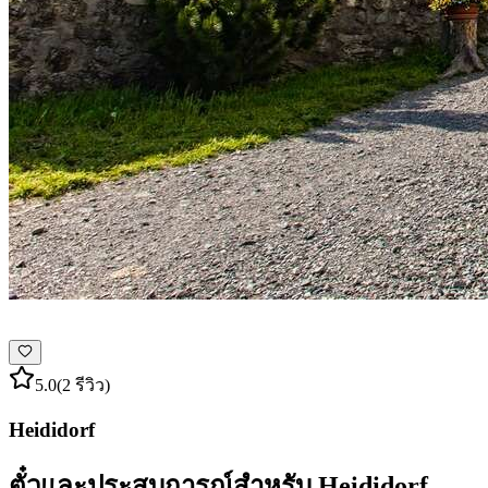
5.0
(2 รีวิว)
Heididorf
ตั๋วและประสบการณ์สำหรับ Heididorf