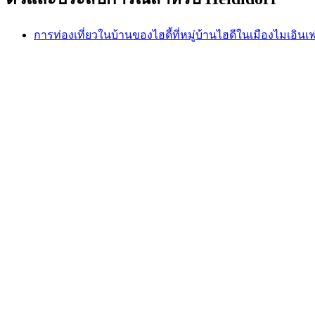
การท่องเที่ยวในบ้านของไฮดี้ที่หมู่บ้านไฮดีในเมืองไมเอินเ