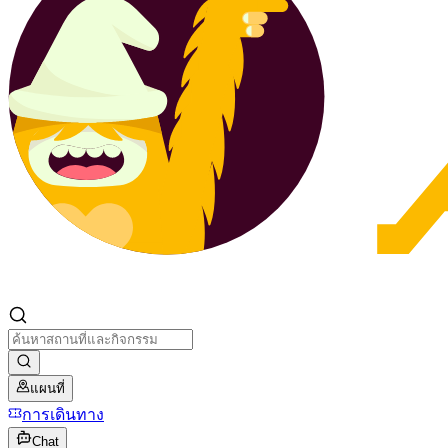
แผนที่
การเดินทาง
Chat