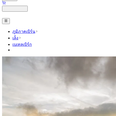
ภูมิภาคเบิร์น
เล็ง
เบเทลเบิร์ก