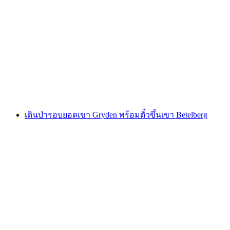
บัตรรายวันรถไฟเขาสำหรับ Adelboden Lenk
ต่อคน
ตั้งแต่ THB 2465
เดินป่ารอบยอดเขา Gryden พร้อมตั๋วขึ้นเขา Betelberg