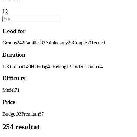
Good for
Groups
242
Families
87
Adults only
20
Couples
9
Teens
9
Duration
1-3 timmar
140
Halvdag
41
Heldag
13
Under 1 timme
4
Difficulty
Medel
71
Price
Budget
93
Premium
87
254 resultat