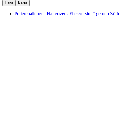
Lista
Karta
Polterchallenge "Hangover - Flickversion" genom Zürich