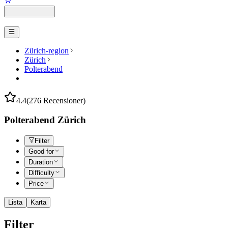
Zürich-region
Zürich
Polterabend
4.4
(276 Recensioner)
Polterabend Zürich
Filter
Good for
Duration
Difficulty
Price
Lista
Karta
Filter