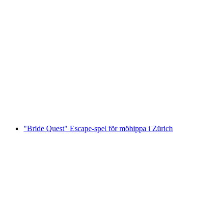
Polterchallenge "Hangover - Flickversion" gen
per person
från SEK 3039
"Bride Quest" Escape-spel för möhippa i Zürich