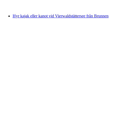
från SEK 148
Hyr kajak eller kanot vid Vierwaldstättersee från Brunnen