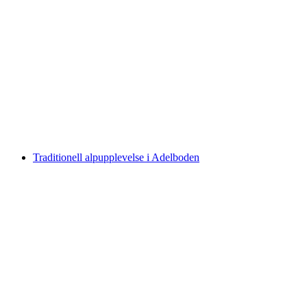
"Black Out" - Äventyrsspel Adelboden
per person
från SEK 475
Traditionell alpupplevelse i Adelboden