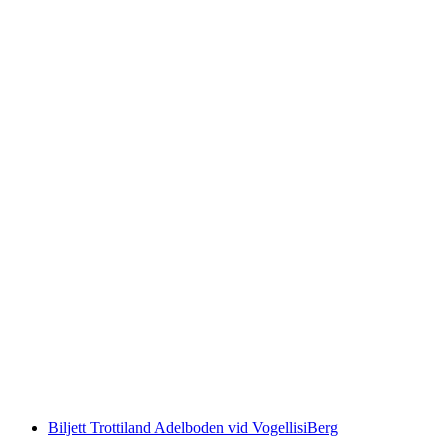
Dagspass Bergbanorna Adelboden Lenk
per person
från SEK 707
Biljett Trottiland Adelboden vid VogellisiBerg