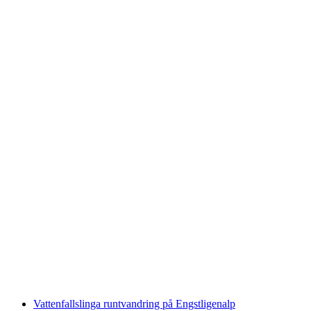
Via ferrata Engstligenalp för nybörjare
per person
från SEK 1036
Vattenfallslinga runtvandring på Engstligenalp