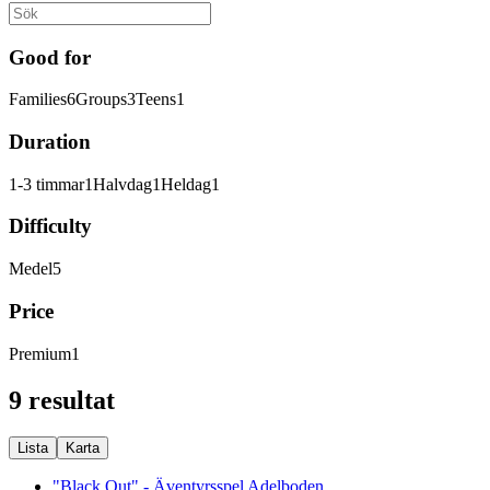
Good for
Families
6
Groups
3
Teens
1
Duration
1-3 timmar
1
Halvdag
1
Heldag
1
Difficulty
Medel
5
Price
Premium
1
9 resultat
Lista
Karta
"Black Out" - Äventyrsspel Adelboden