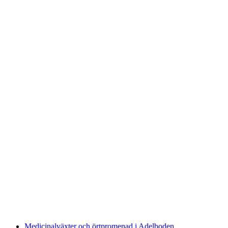
Traditionell alpupplevelse i Adelboden
per person
från SEK 354
Medicinalväxter och örtpromenad i Adelboden