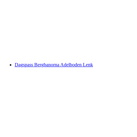
Medicinalväxter och örtpromenad i Adelboden
per person
från SEK 354
Dagspass Bergbanorna Adelboden Lenk