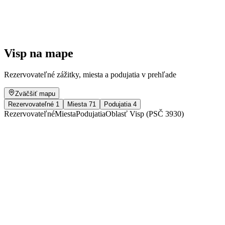
Voľný prístup
Visp na mape
Rezervovateľné zážitky, miesta a podujatia v prehľade
Zväčšiť mapu
Rezervovateľné
1
Miesta
71
Podujatia
4
Rezervovateľné
Miesta
Podujatia
Oblasť Visp (PSČ 3930)