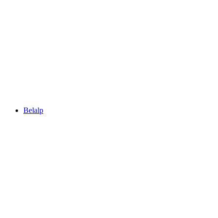
Riederalp
Belalp