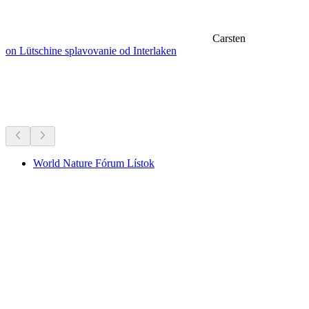
Carsten
on Lütschine splavovanie od Interlaken
Múzeá a výstavy
Všetko do 30 min jazdy
World Nature Fórum Lístok