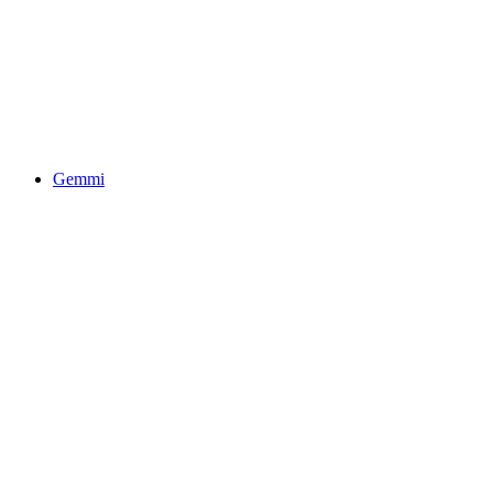
Svetové fórum prírody
Gemmi