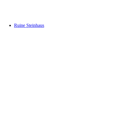
Priorat Church of Niedergesteln
Ruine Steinhaus