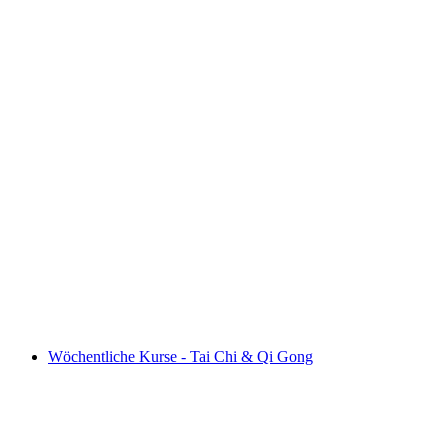
FRAUEN UND DIE ALPSAISON
Voľný prístup
Wöchentliche Kurse - Tai Chi & Qi Gong