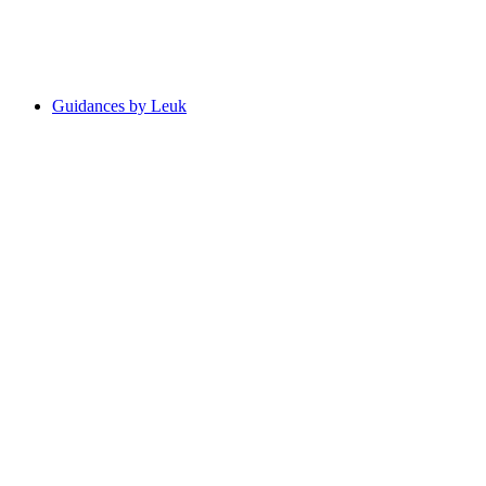
Voľný prístup
Guidances by Leuk
Guidances by Leuk