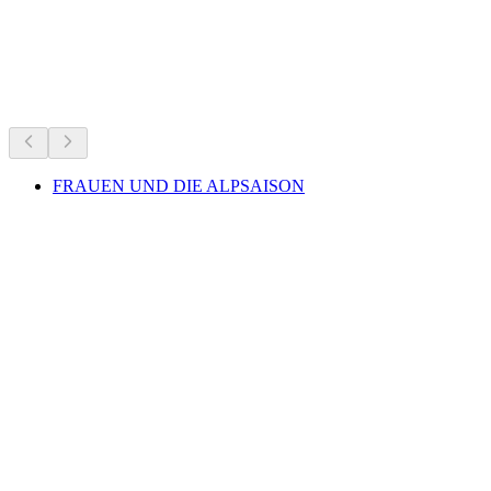
Práve teraz
Odporúčané na základe aktuálneho programu
FRAUEN UND DIE ALPSAISON