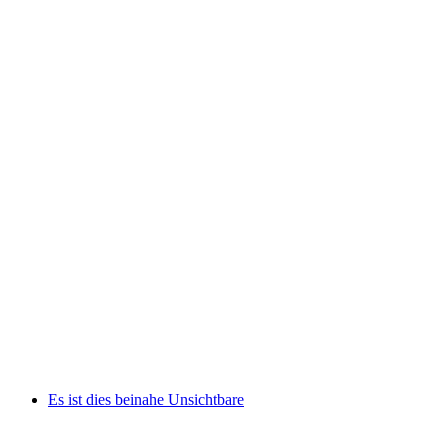
World Nature Fórum Lístok
na osobu
od €17
Es ist dies beinahe Unsichtbare