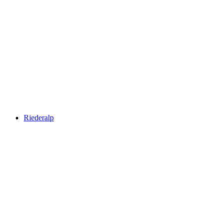
Aletsch Aréna
Riederalp