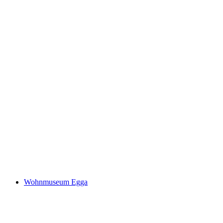
Es ist dies beinahe Unsichtbare
Wohnmuseum Egga