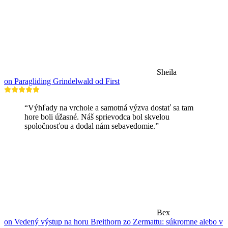
Sheila
on Paragliding Grindelwald od First
“Výhľady na vrchole a samotná výzva dostať sa tam
hore boli úžasné. Náš sprievodca bol skvelou
spoločnosťou a dodal nám sebavedomie.”
Bex
on Vedený výstup na horu Breithorn zo Zermattu: súkromne alebo v