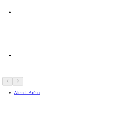
Zaujímavosti v okolí
Aletsch Aréna