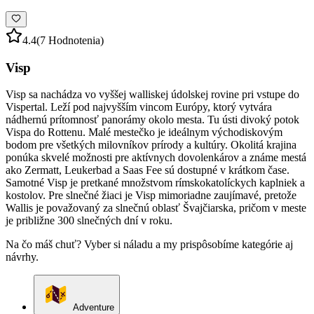
4.4
(7 Hodnotenia)
Visp
Visp sa nachádza vo vyššej walliskej údolskej rovine pri vstupe do
Vispertal. Leží pod najvyšším vincom Európy, ktorý vytvára
nádhernú prítomnosť panorámy okolo mesta. Tu ústi divoký potok
Vispa do Rottenu. Malé mestečko je ideálnym východiskovým
bodom pre všetkých milovníkov prírody a kultúry. Okolitá krajina
ponúka skvelé možnosti pre aktívnych dovolenkárov a známe mestá
ako Zermatt, Leukerbad a Saas Fee sú dostupné v krátkom čase.
Samotné Visp je pretkané množstvom rímskokatolíckych kaplniek a
kostolov. Pre slnečné žiaci je Visp mimoriadne zaujímavé, pretože
Wallis je považovaný za slnečnú oblasť Švajčiarska, pričom v meste
je približne 300 slnečných dní v roku.
Na čo máš chuť? Vyber si náladu a my prispôsobíme kategórie aj
návrhy.
Adventure