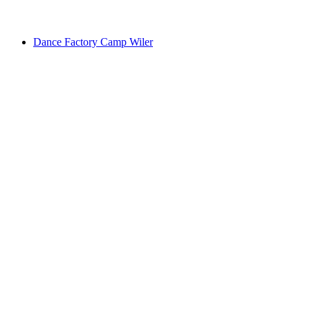
Voľný prístup
Dance Factory Camp Wiler
Dance Factory Camp Wiler