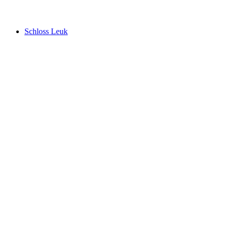
Ruine Zwingherrenschloss
Schloss Leuk
Schloss Leuk