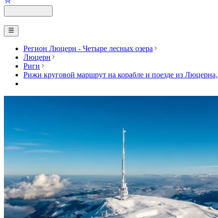
Регион Люцерн - Четыре лесных озера
Люцерн
Риги
Рижи круговой маршрут на корабле и поезде из Люцерна,