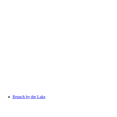
Sunset Lounge am Seenachtfest
Свободный доступ
Brunch by the Lake