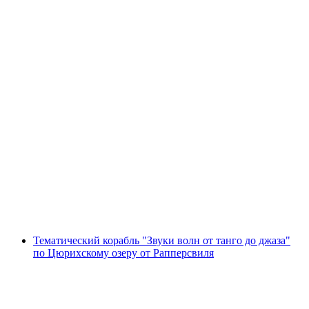
Раклет на корабле по Цюрихскому озеру от
Рапперсвила
с человека
от CHF 69
Тематический корабль "Звуки волн от танго до джаза"
по Цюрихскому озеру от Рапперсвиля