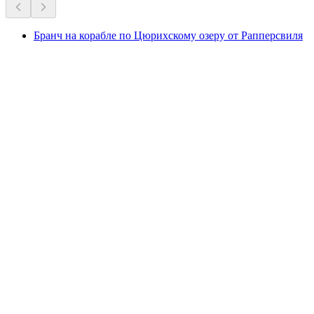
Бранч на корабле по Цюрихскому озеру от Рапперсвиля