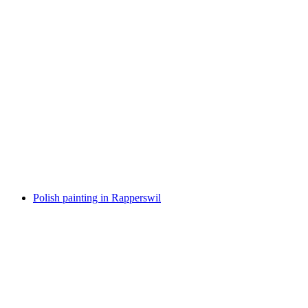
Seenachtfest Rapperswil 2022
Свободный доступ
Polish painting in Rapperswil