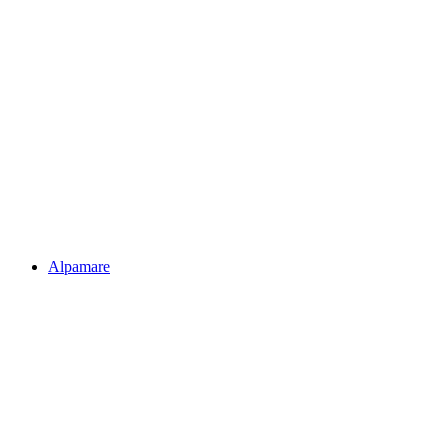
Зюрихское море
Alpamare