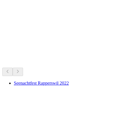
Alt-Rapperswil
Что происходит
Рекомендовано на основе актуальных событий
Seenachtfest Rapperswil 2022