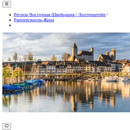
Регион Восточная Швейцария / Лихтенштейн
Рапперсвилль-Жона