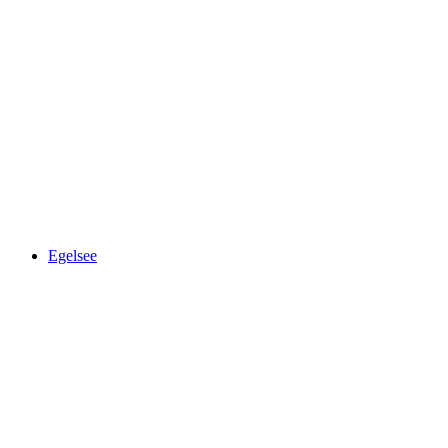
Alpamare
Egelsee