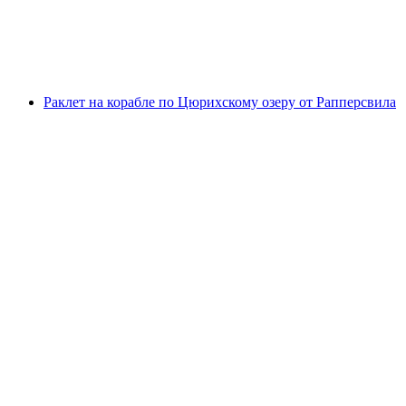
с человека
от CHF 39.50
Раклет на корабле по Цюрихскому озеру от Рапперсвила