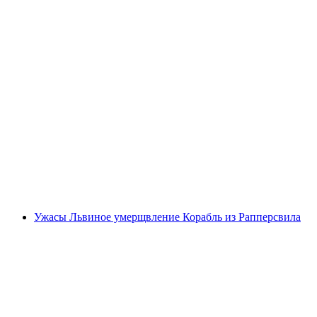
Бранч на корабле по Цюрихскому озеру от
Рапперсвиля
с человека
от CHF 75
Ужасы Львиное умерщвление Корабль из Рапперсвила