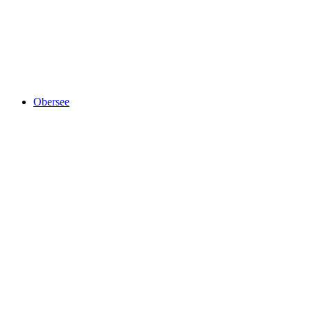
Lützelsee
Obersee