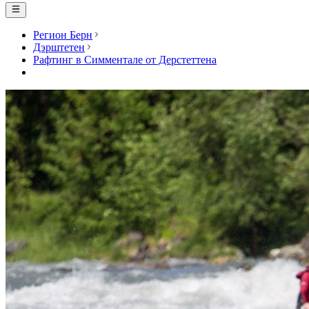
Регион Берн
Дэрштетен
Рафтинг в Симментале от Дерстеттена