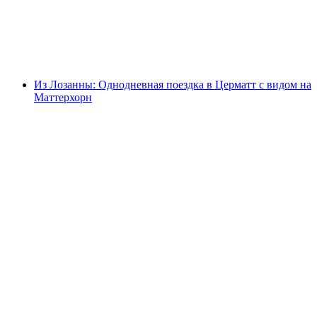
с человека
от CHF 220
Из Лозанны: Однодневная поездка в Церматт с видом на
Маттерхорн