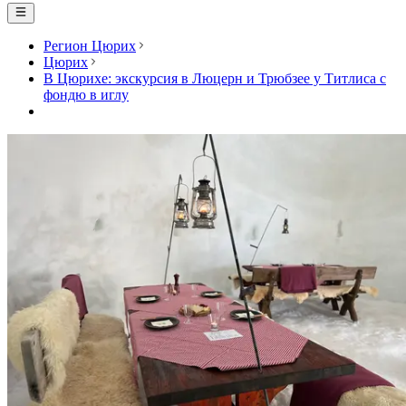
Регион Цюрих
Цюрих
В Цюрихе: экскурсия в Люцерн и Трюбзее у Титлиса с
фондю в иглу