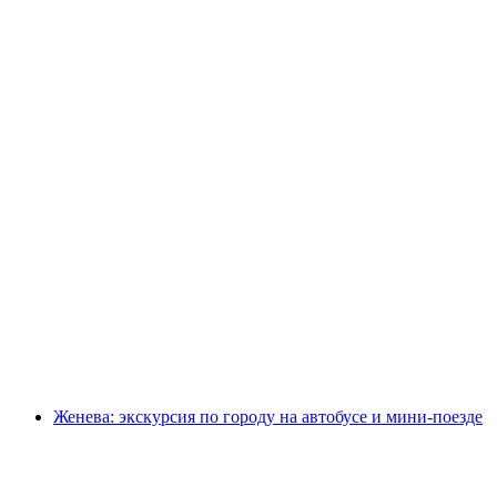
Из Лозанны: Однодневная поездка в
Церматт с видом на Маттерхорн
с человека
от CHF 125
Женева: экскурсия по городу на автобусе и мини-поезде