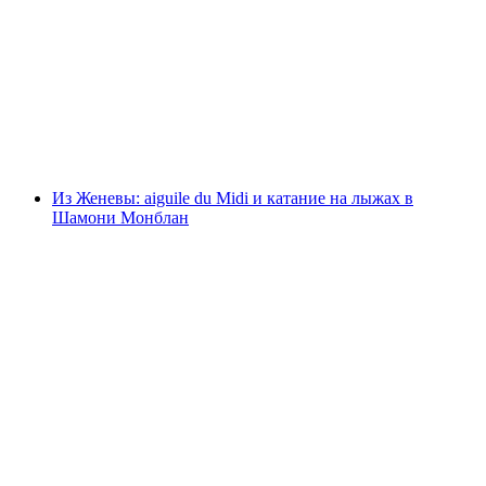
Женева: экскурсия по городу на автобусе и
мини-поезде
с человека
от CHF 58
Из Женевы: aiguile du Midi и катание на лыжах в
Шамони Монблан