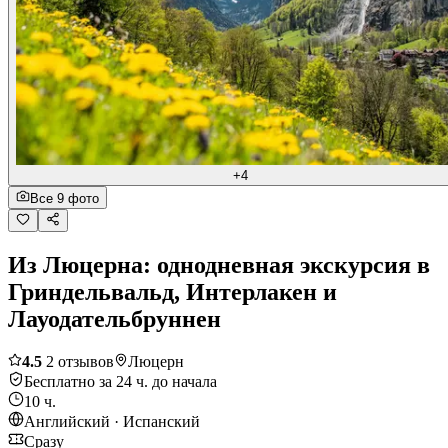
+4
Все 9 фото
Из Люцерна: однодневная экскурсия в
Гриндельвальд, Интерлакен и
Лауодательбруннен
4.5
2 отзывов
Люцерн
Бесплатно за 24 ч. до начала
10 ч.
Английский · Испанский
Сразу