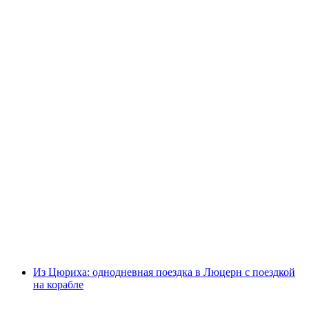
Из Цюриха: Обзорная экскурсия и фондю
на закате
с человека
от CHF 150
Из Цюриха: однодневная поездка в Люцерн с поездкой
на корабле