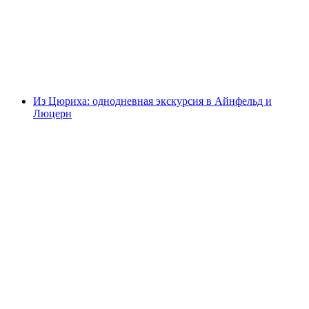
с поездкой на корабле
с человека
от CHF 92
Из Цюриха: однодневная экскурсия в Айнфельд и
Люцерн