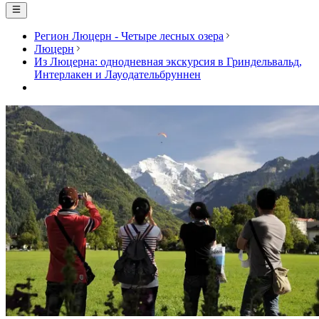
Регион Люцерн - Четыре лесных озера
Люцерн
Из Люцерна: однодневная экскурсия в Гриндельвальд,
Интерлакен и Лауодательбруннен