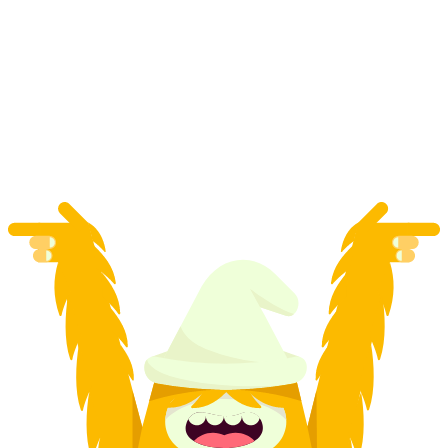
Из Цюриха: однодневная экскурсия на
Юнгфрауйох с автобусом и зубчатой
железной дорогой
с человека
от CHF 290