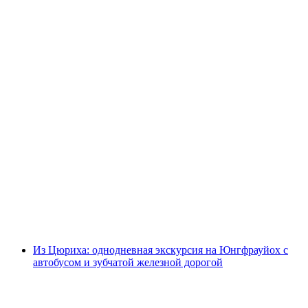
Из Цюриха: однодневная экскурсия в
Айнфельд и Люцерн
с человека
от CHF 79
Из Цюриха: однодневная экскурсия на Юнгфрауйох с
автобусом и зубчатой железной дорогой