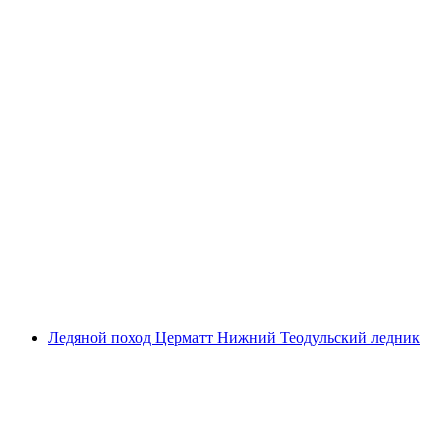
Ущелье Горношерлах приключение по
скалам Церматта
с человека
от CHF 135
Ледяной поход Церматт Нижний Теодульский ледник