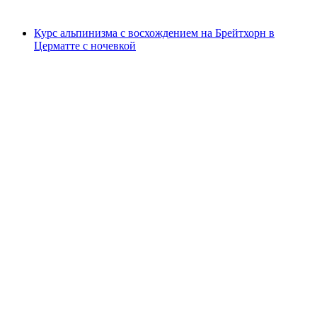
от CHF 230
Курс альпинизма с восхождением на Брейтхорн в
Церматте с ночевкой