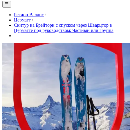
Регион Валлис
Церматт
Скитур на Брейторн с спуском через Шварцтор в
Церматте под руководством: Частный или группа