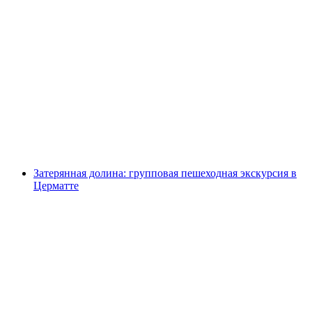
Курс альпинизма с восхождением на
Брейтхорн в Церматте с ночевкой
с человека
от CHF 1,420
Затерянная долина: групповая пешеходная экскурсия в
Церматте