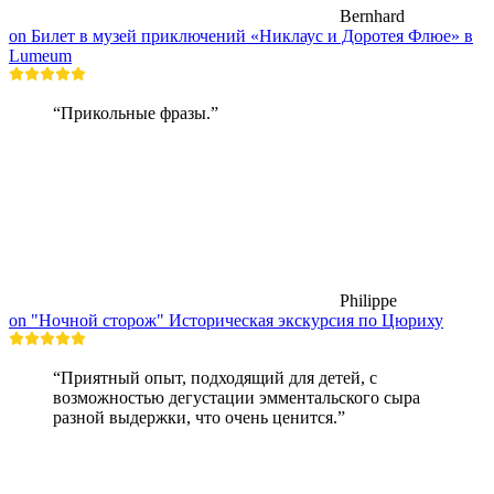
Bernhard
on Билет в музей приключений «Никлаус и Доротея Флюе» в
Lumeum
“Прикольные фразы.”
Philippe
on "Ночной сторож" Историческая экскурсия по Цюриху
“Приятный опыт, подходящий для детей, с
возможностью дегустации эмментальского сыра
разной выдержки, что очень ценится.”