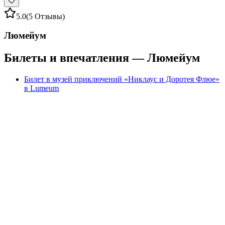
5.0
(5 Отзывы)
Люмейум
Билеты и впечатления — Люмейум
Билет в музей приключений «Никлаус и Доротея Флюе»
в Lumeum