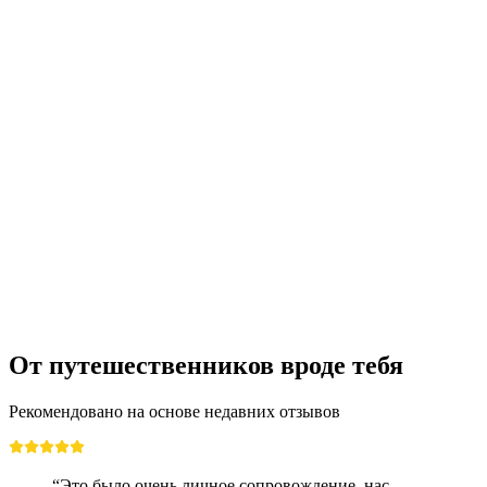
Билет в музей приключений «Никлаус и
Доротея Флюе» в Lumeum
с человека
от CHF 28
От путешественников вроде тебя
Рекомендовано на основе недавних отзывов
“Это было очень личное сопровождение, нас