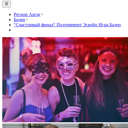
Регион Аргау
Баден
"Счастливый финал" Полтеревент Эскейп Игра Баден