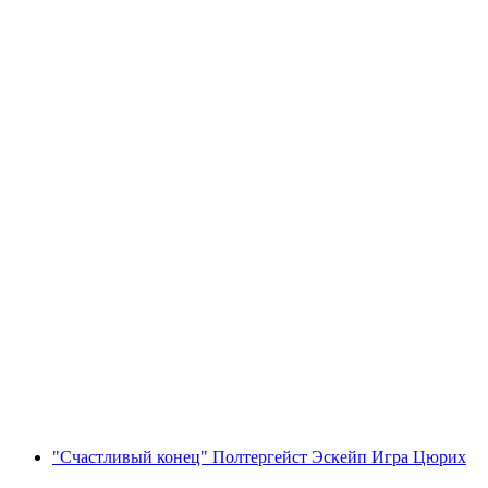
“Вор мыслей” Побег Игра Винтертур
с человека
от CHF 39
"Счастливый конец" Полтергейст Эскейп Игра Цюрих