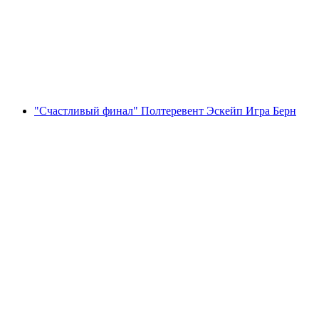
Игра Цюрих
с человека
от CHF 39
"Счастливый финал" Полтеревент Эскейп Игра Берн