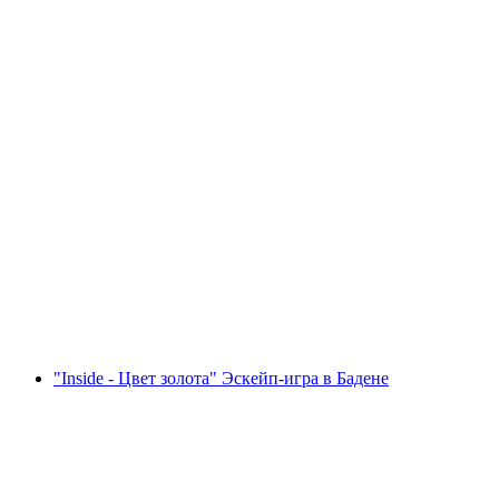
"Счастливый финал" Полтеревент Эскейп
Игра Берн
с человека
от CHF 39
"Inside - Цвет золота" Эскейп-игра в Бадене