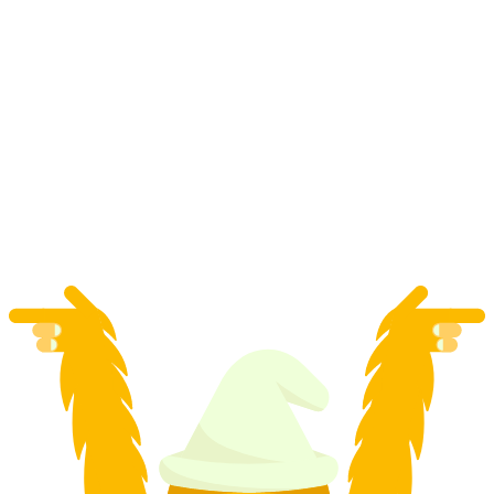
"Inside - Цвет золота" Эскейп-игра в Бадене
с человека
от CHF 42