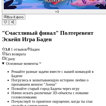
+3
Все 8 фото
"Счастливый финал" Полтеревент
Эскейп Игра Баден
3.0
1 отзывов
Баден
Без возврата
Сразу
Основные моменты
Решайте разные задачи вместе с вашей командой в
Бадене
Погрузись в захватывающую историю любви о
пропавшем женихе "Анны"
Познайте старый город Бадена через игру
Начни искать различные 3D-объекты с новыми
головоломками
Почувствуй то приятное ощущение, когда ты спас
свадьбу в самом конце.