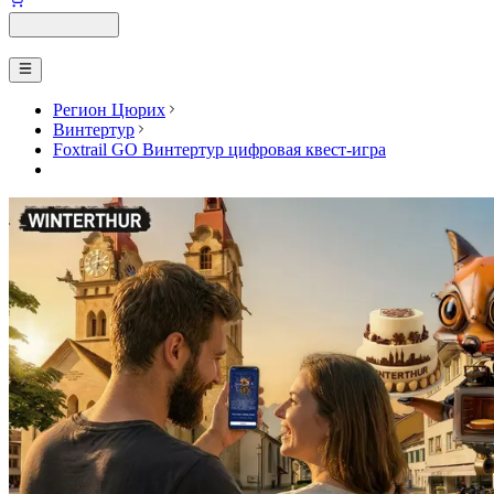
Регион Цюрих
Винтертур
Foxtrail GO Винтертур цифровая квест-игра