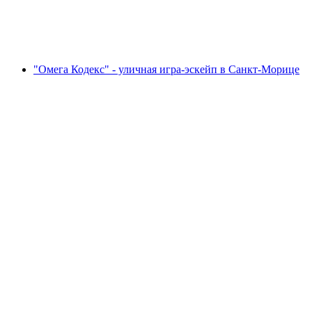
с человека
от CHF 9
"Омега Кодекс" - уличная игра-эскейп в Санкт-Морице