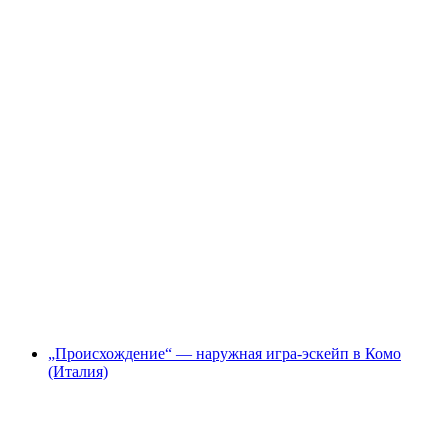
«Герцог Маренго» — внешняя игра-квест в
Лугано
с человека
от CHF 12.80
„Происхождение“ — наружная игра-эскейп в Комо
(Италия)