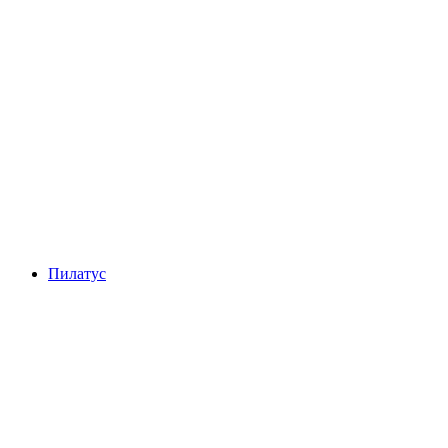
Вирвальдштаттерзее
Пилатус