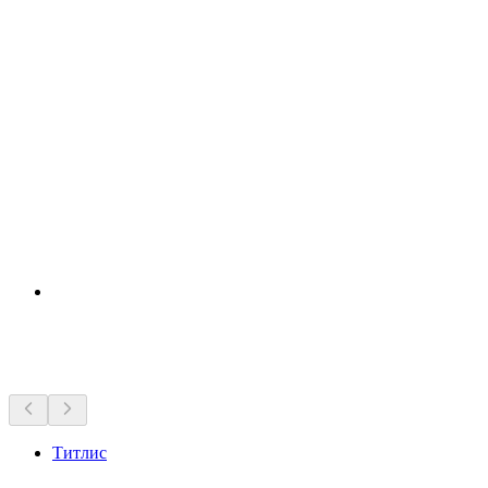
Достопримечательности рядом
Титлис