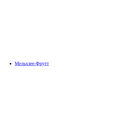
Клевенальп
Мельхзее-Фрутт