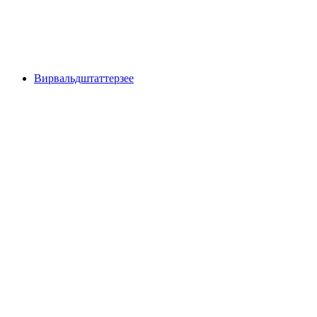
Трюбси
Вирвальдштаттерзее