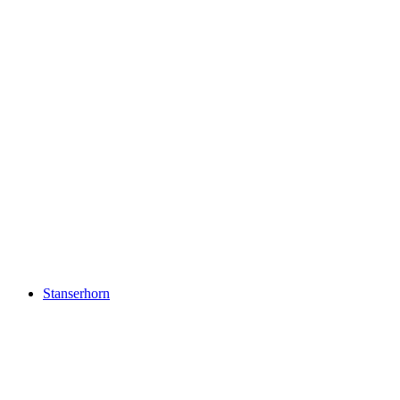
Пилатус
Stanserhorn