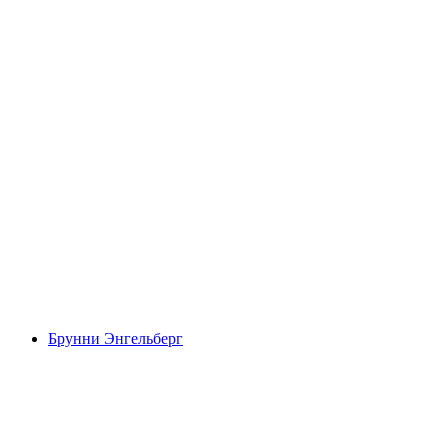
Титлис
Брунни Энгельберг