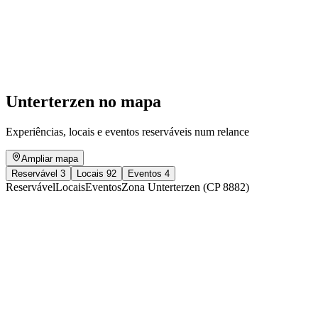
SoulContract
Acesso livre
Unterterzen no mapa
Experiências, locais e eventos reserváveis num relance
Ampliar mapa
Reservável
3
Locais
92
Eventos
4
Reservável
Locais
Eventos
Zona Unterterzen (CP 8882)