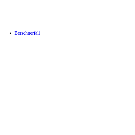
Mürtschenloch Sonnenspektakel
Berschnerfall