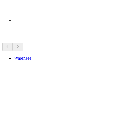
Pontos de interesse por perto
Walensee