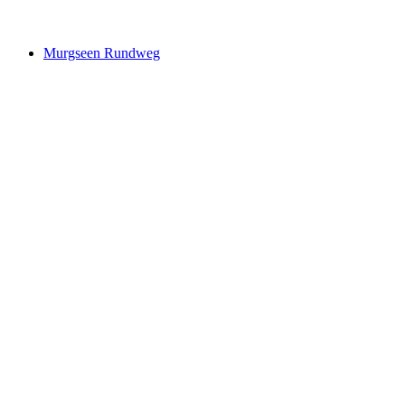
a partir de €67
Murgseen Rundweg