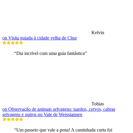
Kelvin
on Visita guiada à cidade velha de Chur
“Dia incrível com uma guia fantástica”
Tobias
on Observação de animais selvagens: isardos, cervos, cabras
selvagens e outros no Vale de Weisstannen
“Um passeio que vale a pena! A caminhada curta foi