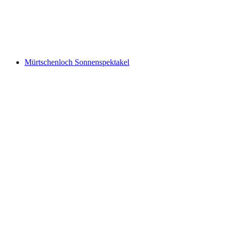
Chäserrugg
Mürtschenloch Sonnenspektakel