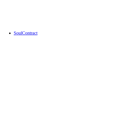
E-bike tours
Acesso livre
SoulContract