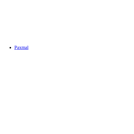
Seerenbachfälle
Paxmal