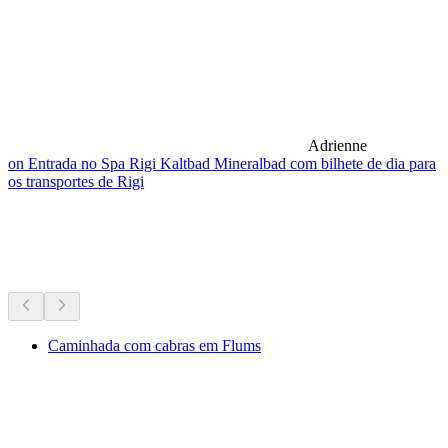
Adrienne
on Entrada no Spa Rigi Kaltbad Mineralbad com bilhete de dia para
os transportes de Rigi
Caminhadas por perto
Tudo a 25 min de carro
Caminhada com cabras em Flums