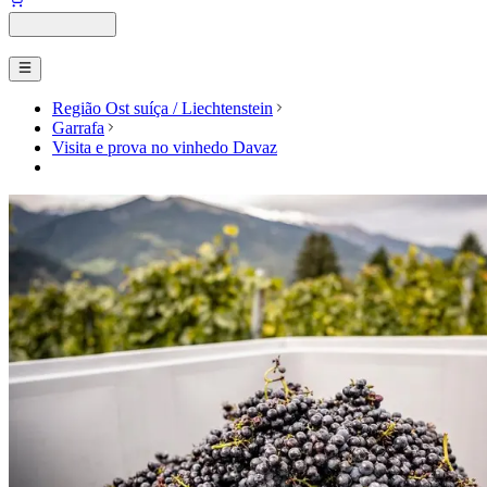
Região Ost suíça / Liechtenstein
Garrafa
Visita e prova no vinhedo Davaz