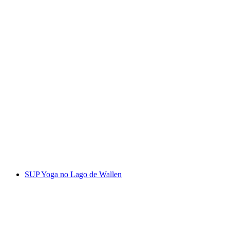
E-Bike e Termas: Bem-estar e E-Bike em Bad
Ragaz
por pessoa
a partir de €100
SUP Yoga no Lago de Wallen