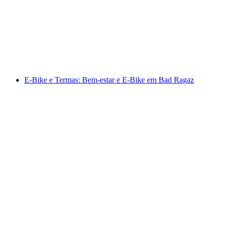
Bad RagARTz Visita Guiada de Arte à Noite
por pessoa
a partir de €29
E-Bike e Termas: Bem-estar e E-Bike em Bad Ragaz