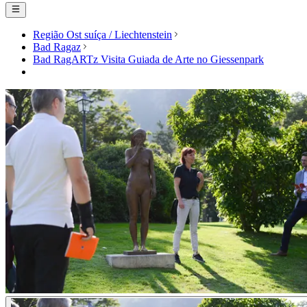
Região Ost suíça / Liechtenstein
Bad Ragaz
Bad RagARTz Visita Guiada de Arte no Giessenpark