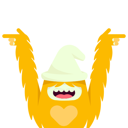
por pessoa
a partir de €39