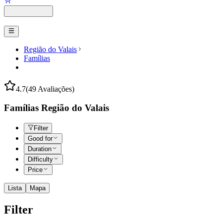
Região do Valais
Famílias
4.7
(49 Avaliações)
Famílias Região do Valais
Filter
Good for
Duration
Difficulty
Price
Lista
Mapa
Filter