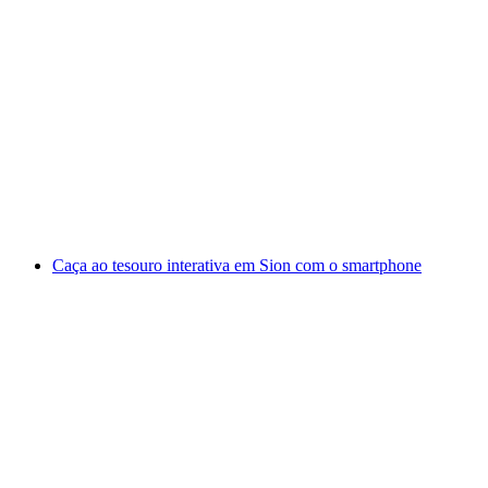
Curso de produção artesanal de queijo e degus
por pessoa
a partir de €23
Caça ao tesouro interativa em Sion com o smartphone