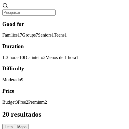
Good for
Families
17
Groups
7
Seniors
1
Teens
1
Duration
1-3 horas
10
Dia inteiro
2
Menos de 1 hora
1
Difficulty
Moderado
9
Price
Budget
3
Free
2
Premium
2
20 resultados
Lista
Mapa