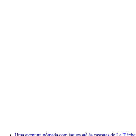
Caça ao tesouro interativa em Sion com o smar
por pessoa
a partir de €12
Uma aventura nómada com iaques até às cascatas de La Tièche