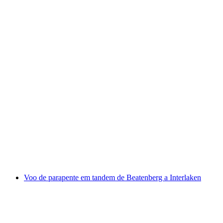
Voo de parapente tandem no vale de
Lauterbrunnen a partir de Mürren
por pessoa
a partir de €222
Voo de parapente em tandem de Beatenberg a Interlaken