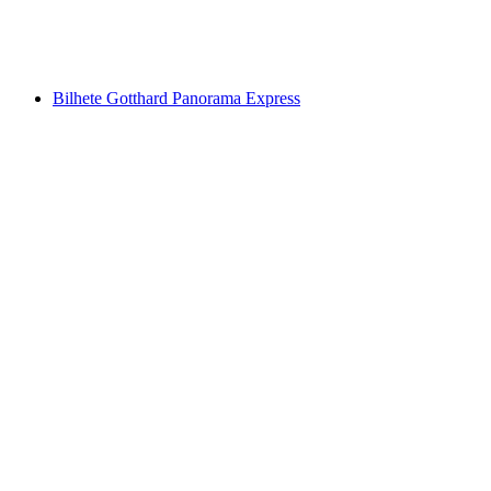
por pessoa
a partir de €251
Bilhete Gotthard Panorama Express