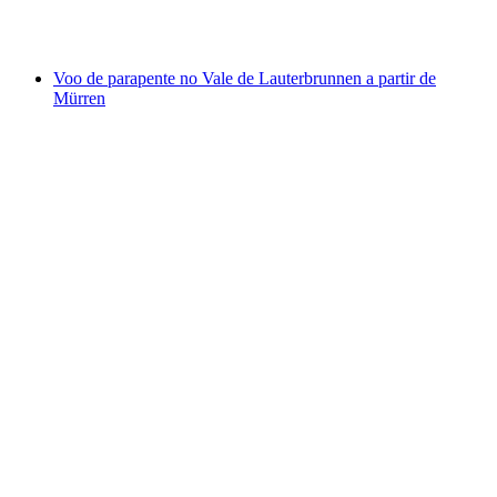
por pessoa
a partir de €222
Voo de parapente no Vale de Lauterbrunnen a partir de
Mürren