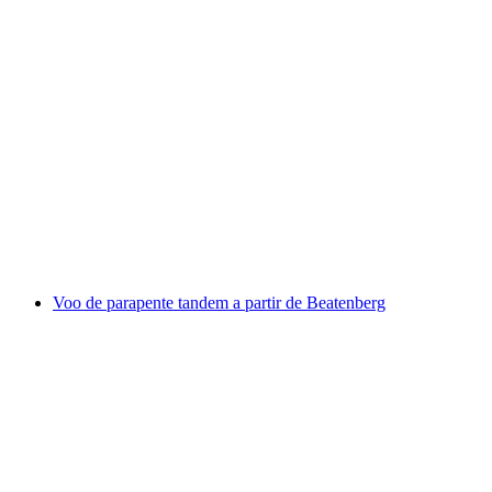
Parapente em Grindelwald a partir do First
por pessoa
a partir de €245
Voo de parapente tandem a partir de Beatenberg