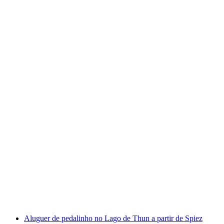
Via Ferrata Mürren para iniciantes
por pessoa
a partir de €200
Aluguer de pedalinho no Lago de Thun a partir de Spiez