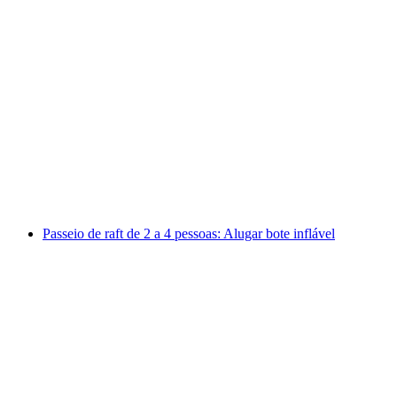
Ingresso Lindt Casa do Chocolate
por pessoa
a partir de €19
Passeio de raft de 2 a 4 pessoas: Alugar bote inflável