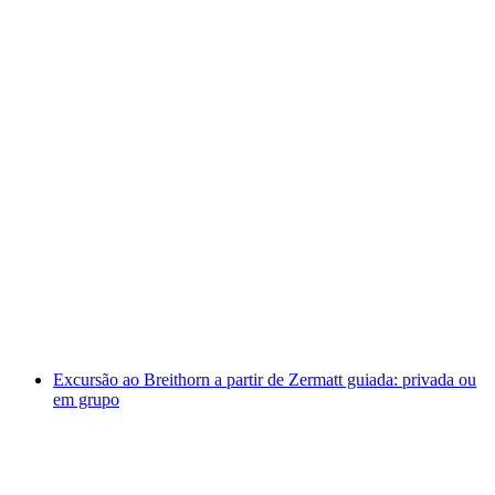
Voo de parapente no Vale de Lauterbrunnen a
partir de Mürren
por pessoa
a partir de €212
Excursão ao Breithorn a partir de Zermatt guiada: privada ou
em grupo