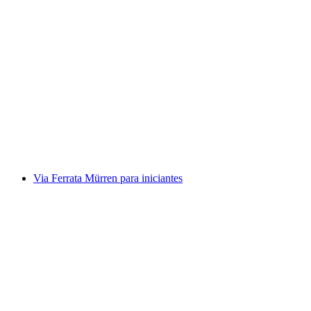
Tour de Rafting Vorderrhein Rheinschlucht
por pessoa
a partir de €140
Via Ferrata Mürren para iniciantes