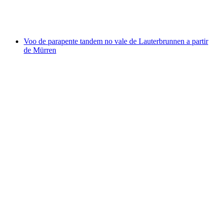
por pessoa
a partir de €212
Voo de parapente tandem no vale de Lauterbrunnen a partir
de Mürren