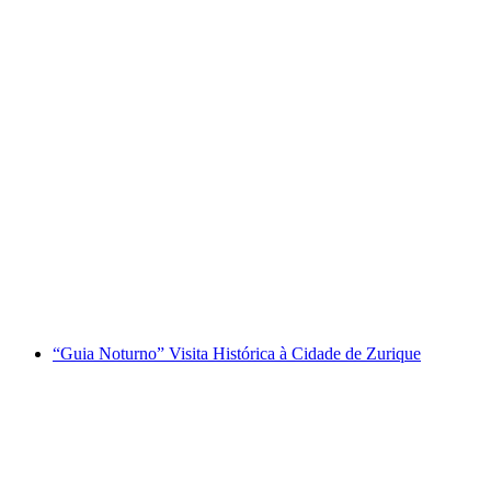
Bilhete Gotthard Panorama Express
por pessoa
a partir de €183
“Guia Noturno” Visita Histórica à Cidade de Zurique