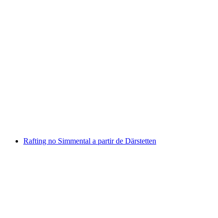
“A Águia Dourada” Beatenberg Parapente a
partir de Interlaken
por pessoa
a partir de €212
Rafting no Simmental a partir de Därstetten