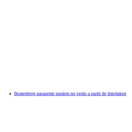
Jetboat Interlaken Brienzersee a Bönigen
por pessoa
a partir de €88
Beatenberg parapente tandem no verão a partir de Interlaken