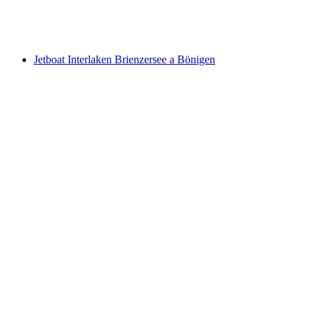
por pessoa
a partir de €245
Jetboat Interlaken Brienzersee a Bönigen