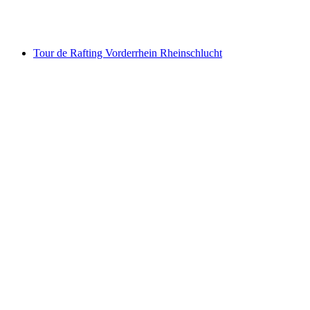
por pessoa
a partir de €17
Tour de Rafting Vorderrhein Rheinschlucht