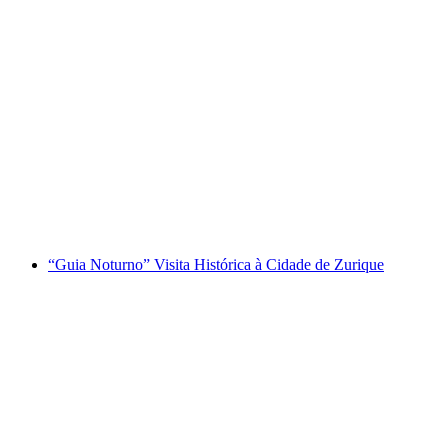
Tour pela cidade do chocolate em Berna
por pessoa
a partir de €62
“Guia Noturno” Visita Histórica à Cidade de Zurique