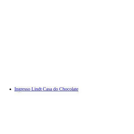
Visita guiada privada em Zurique com os
Stadtflüsterers
por pessoa
a partir de €179
Ingresso Lindt Casa do Chocolate