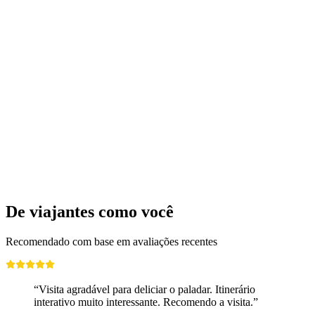
Visita guiada pública da Manufatura de
Leckerly de Jakob
por pessoa
a partir de €28
De viajantes como você
Recomendado com base em avaliações recentes
“Visita agradável para deliciar o paladar. Itinerário
interativo muito interessante. Recomendo a visita.”