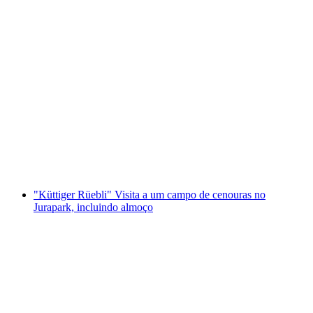
Bilhete "Vive o Sal" na Salina Schweizerhalle
por pessoa
a partir de €14
"Küttiger Rüebli" Visita a um campo de cenouras no
Jurapark, incluindo almoço