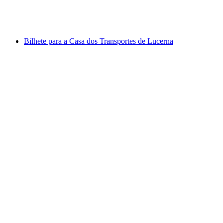
por pessoa
a partir de €19
Bilhete para a Casa dos Transportes de Lucerna