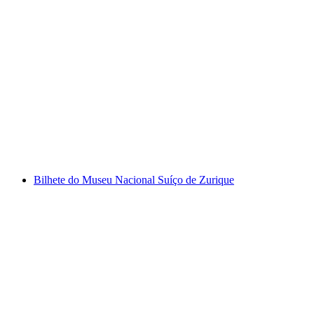
Passeio privado de Arte Urbana Dreispitz
Basileia
por pessoa
a partir de €37
Bilhete do Museu Nacional Suíço de Zurique