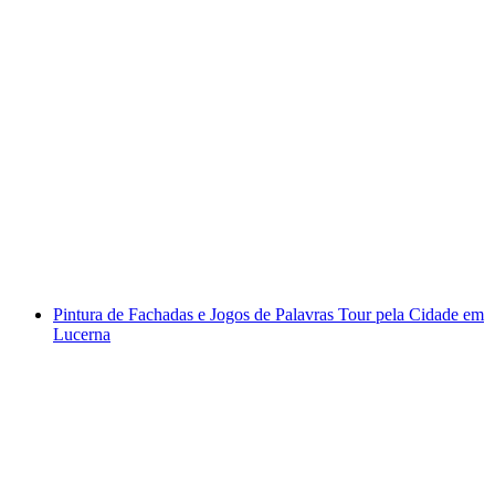
Bilhete para a Casa dos Transportes de
Lucerna
por pessoa
a partir de €42
Pintura de Fachadas e Jogos de Palavras Tour pela Cidade em
Lucerna