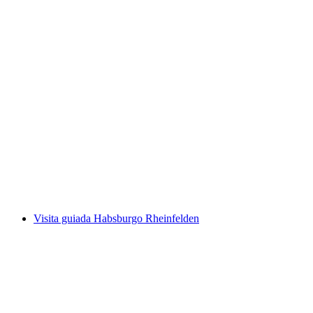
Visita guiada Basel teatral dos fugitivos da
prisão
por pessoa
a partir de €39
Visita guiada Habsburgo Rheinfelden