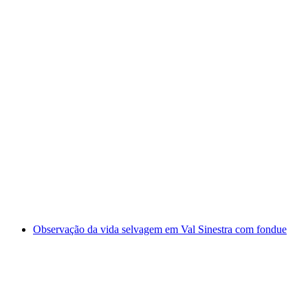
“Sunset Selun” Caminhada Guiada no
Toggenburgo
por pessoa
a partir de €94
Observação da vida selvagem em Val Sinestra com fondue