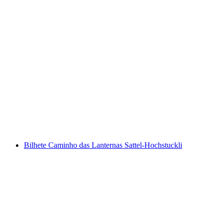
Aluguer de caiaque ou canadense no Lago
Quatro Cantos a partir de Brunnen
por pessoa
a partir de €74
Bilhete Caminho das Lanternas Sattel-Hochstuckli