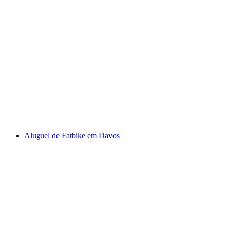
Passe de um dia de bicicleta com pernoita em
Davos
por pessoa
a partir de €112
Aluguel de Fatbike em Davos