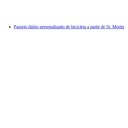
por pessoa
a partir de €101
Passeio diário personalizado de bicicleta a partir de St. Moritz