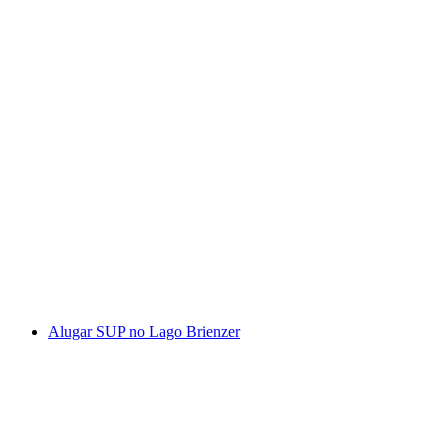
Passeio diário personalizado de bicicleta a
partir de St. Moritz
por pessoa
a partir de €212
Alugar SUP no Lago Brienzer