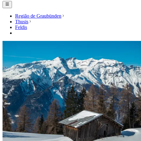
Região de Graubünden
Thusis
Feldis