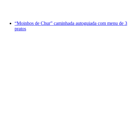
por pessoa
a partir de €66
“Moinhos de Chur” caminhada autoguiada com menu de 3
pratos