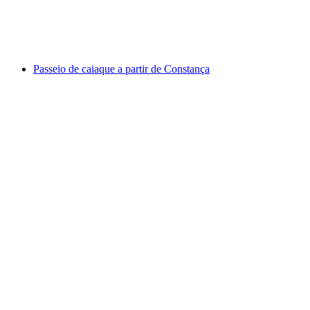
por pessoa
a partir de €66
Passeio de caiaque a partir de Constança