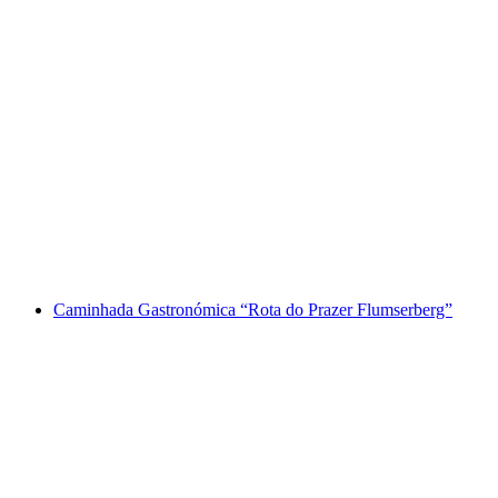
“Moinhos de Chur” caminhada autoguiada
com menu de 3 pratos
por pessoa
a partir de €74
Caminhada Gastronómica “Rota do Prazer Flumserberg”