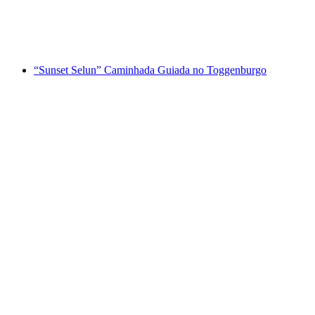
por pessoa
a partir de €34
“Sunset Selun” Caminhada Guiada no Toggenburgo