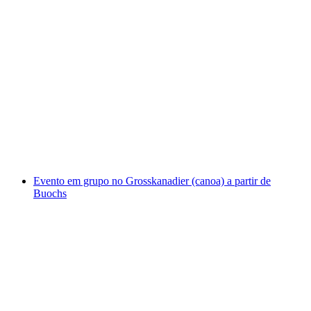
Passeio de caiaque a partir de Constança
por pessoa
a partir de €23
Evento em grupo no Grosskanadier (canoa) a partir de
Buochs