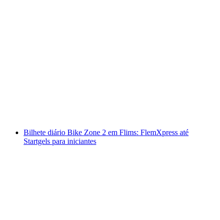
Bilhete do Teleférico Feldis de Rhäzüns
por pessoa
a partir de €11
Bilhete diário Bike Zone 2 em Flims: FlemXpress até
Startgels para iniciantes