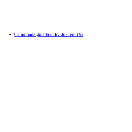
por pessoa
a partir de €45
Caminhada guiada individual em Uri