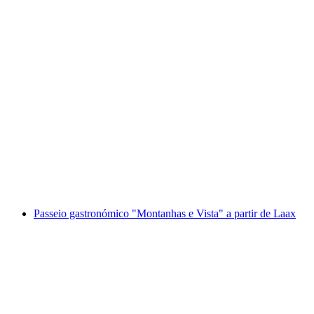
Bilhete da Gondola Melchsee-Frutt a partir de
Stöckalp
por pessoa
a partir de €28
Passeio gastronómico "Montanhas e Vista" a partir de Laax