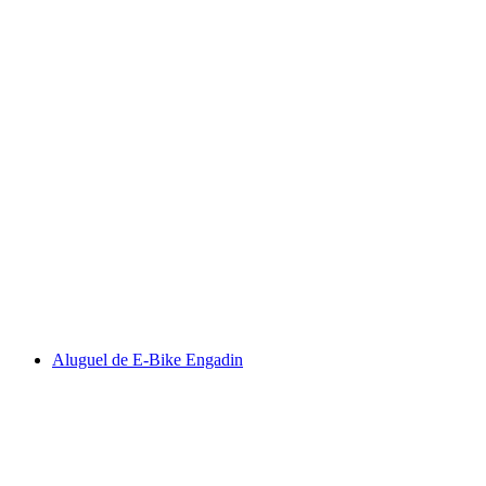
Caminhada guiada individual em Uri
por pessoa
a partir de €557
Aluguel de E-Bike Engadin