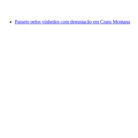
por pessoa
a partir de €33
Passeio pelos vinhedos com degustação em Crans Montana