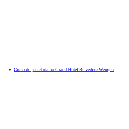
Construção de jangada em equipa ou família
em Gstaad e Rougemont
por pessoa
a partir de €523
Curso de pastelaria no Grand Hotel Belvedere Wengen