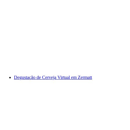
Tour pela cidade do chocolate em Berna
por pessoa
a partir de €62
Degustação de Cerveja Virtual em Zermatt