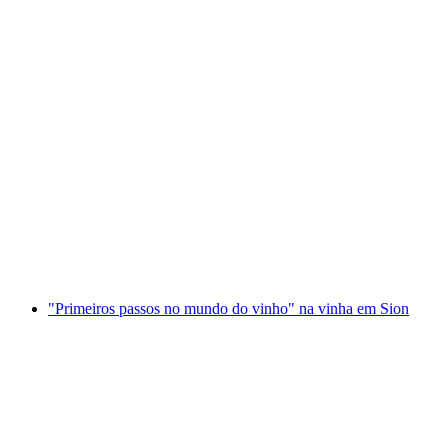
Passeio pelos vinhedos com degustação em
Crans Montana
por pessoa
a partir de €65
"Primeiros passos no mundo do vinho" na vinha em Sion