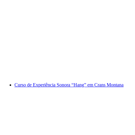
Curso de produção artesanal de queijo e
degustação em Crans Montana
por pessoa
a partir de €23
Curso de Experiência Sonora “Hang” em Crans Montana