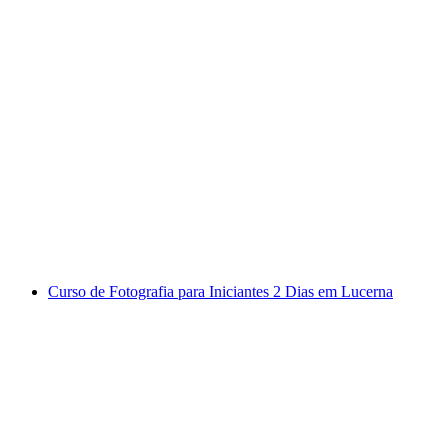
Ingresso Lindt Casa do Chocolate
por pessoa
a partir de €19
Curso de Fotografia para Iniciantes 2 Dias em Lucerna