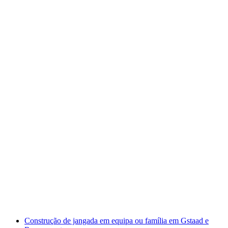
Workshop de Chocolate no Funky Chocolate
Club Interlaken
por pessoa
a partir de €84
Construção de jangada em equipa ou família em Gstaad e