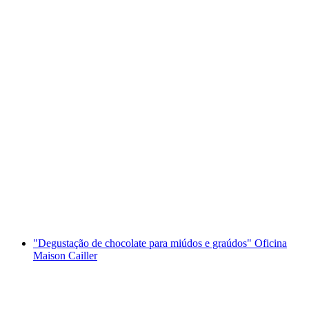
Seminário de vinhos “Conhecimento
profissional na prática” em Adelboden
por pessoa
a partir de €144
"Degustação de chocolate para miúdos e graúdos" Oficina
Maison Cailler