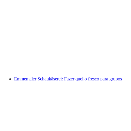
Percurso de degustação de vinhos pelas vinhas
do Chablais para grupos privados
por pessoa
a partir de €368
Emmentaler Schaukäserei: Fazer queijo fresco para grupos