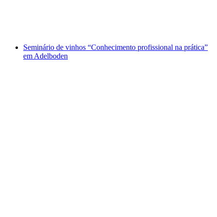
por pessoa
a partir de €22
Seminário de vinhos “Conhecimento profissional na prática”
em Adelboden