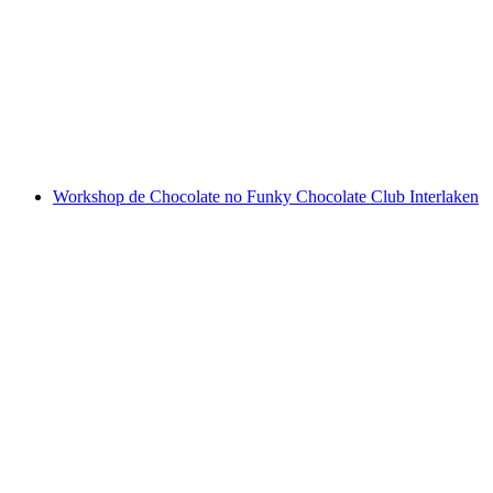
graúdos" Oficina Maison Cailler
por pessoa
a partir de €51
Workshop de Chocolate no Funky Chocolate Club Interlaken