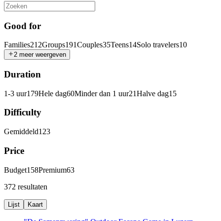
Good for
Families
212
Groups
191
Couples
35
Teens
14
Solo travelers
10
2 meer weergeven
Duration
1-3 uur
179
Hele dag
60
Minder dan 1 uur
21
Halve dag
15
Difficulty
Gemiddeld
123
Price
Budget
158
Premium
63
372 resultaten
Lijst
Kaart