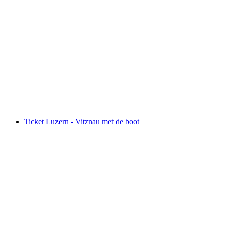
"De Samenzwering" Outdoor Escape Game in
Luzern
per persoon
vanaf €43
Ticket Luzern - Vitznau met de boot