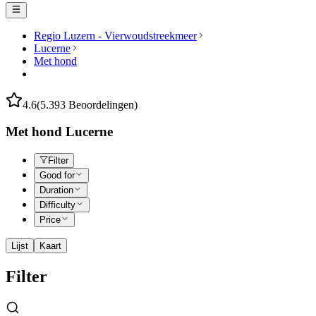
Regio Luzern - Vierwoudstreekmeer
Lucerne
Met hond
4.6
(5.393 Beoordelingen)
Met hond Lucerne
Filter
Good for
Duration
Difficulty
Price
Lijst
Kaart
Filter