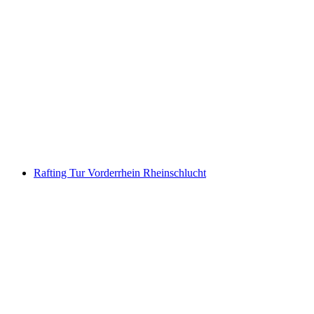
Jetbåt Interlaken Brienzersee fra Bönigen
per person
fra NOK 966
Rafting Tur Vorderrhein Rheinschlucht