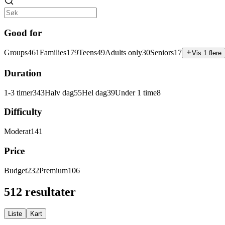
Good for
Groups
461
Families
179
Teens
49
Adults only
30
Seniors
17
Vis 1 flere
Duration
1-3 timer
343
Halv dag
55
Hel dag
39
Under 1 time
8
Difficulty
Moderat
141
Price
Budget
232
Premium
106
512 resultater
Liste
Kart