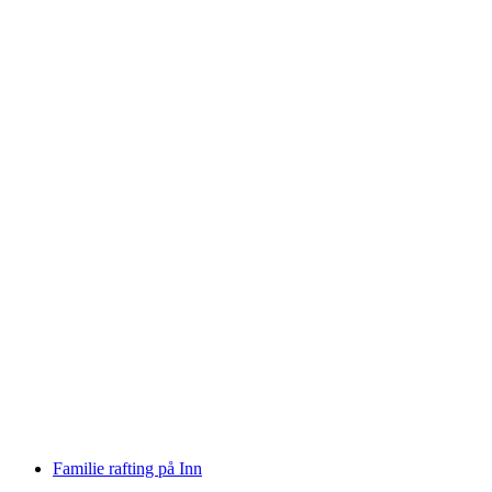
Rafting Tur Vorderrhein Rheinschlucht
per person
fra NOK 1528
Familie rafting på Inn