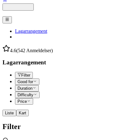
Lagarrangement
4.6
(542 Anmeldelser)
Lagarrangement
Filter
Good for
Duration
Difficulty
Price
Liste
Kart
Filter