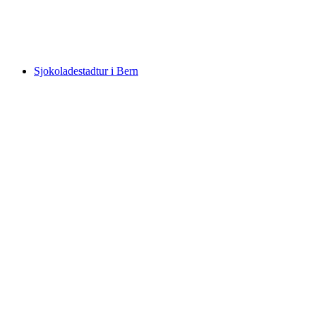
per person
fra NOK 465
Sjokoladestadtur i Bern