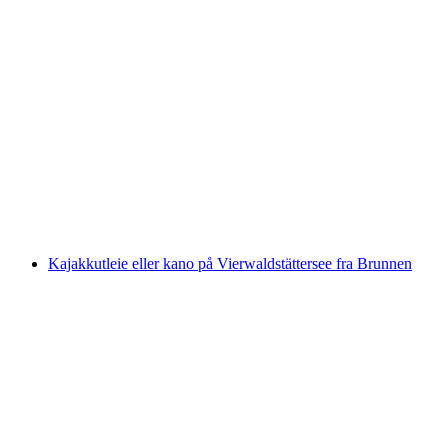
Rafting i Château-d'Oex på Saane-elven fra
Saanen/Gstaad til Château-d'Oex
per person
fra NOK 1527
Kajakkutleie eller kano på Vierwaldstättersee fra Brunnen