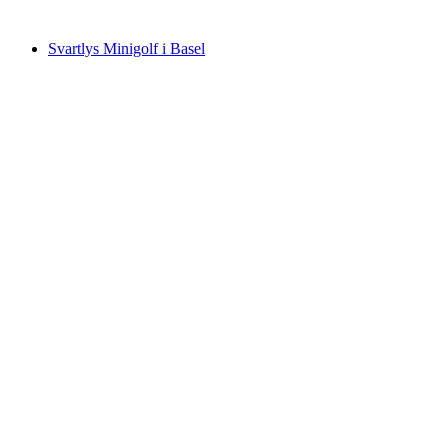
fra NOK 1222
Svartlys Minigolf i Basel