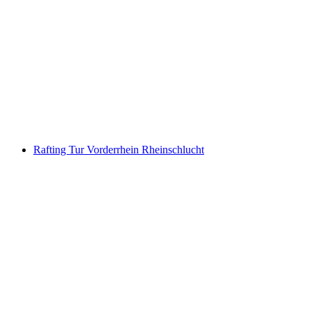
Jetbåt Interlaken Brienzersee fra Bönigen
per person
fra NOK 965
Rafting Tur Vorderrhein Rheinschlucht