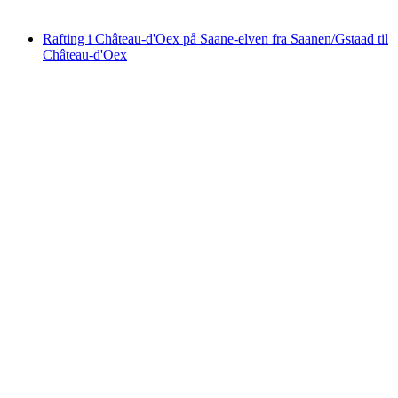
fra NOK 1820
Rafting i Château-d'Oex på Saane-elven fra Saanen/Gstaad til
Château-d'Oex