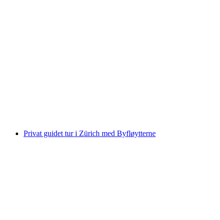
Simme-roing fra Interlaken eller Därstetten
per person
fra NOK 1576
Privat guidet tur i Zürich med Byfløytterne