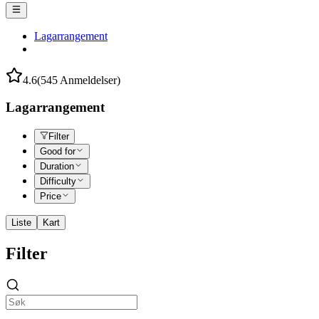
Lagarrangement
4.6
(545 Anmeldelser)
Lagarrangement
Filter
Good for
Duration
Difficulty
Price
Liste
Kart
Filter