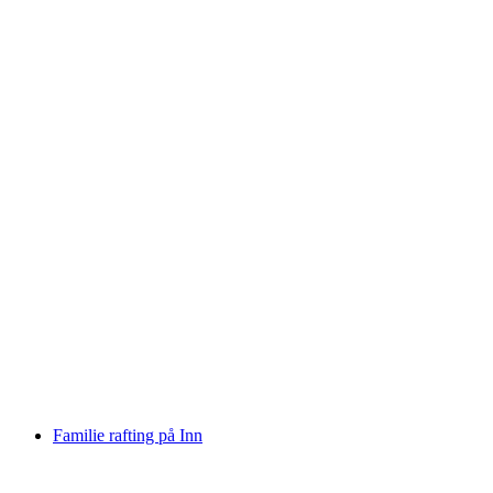
Rafting Tur Vorderrhein Rheinschlucht
per person
fra NOK 1527
Familie rafting på Inn