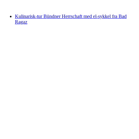
fra NOK 806
Kulinarisk-tur Bündner Herrschaft med el-sykkel fra Bad
Ragaz