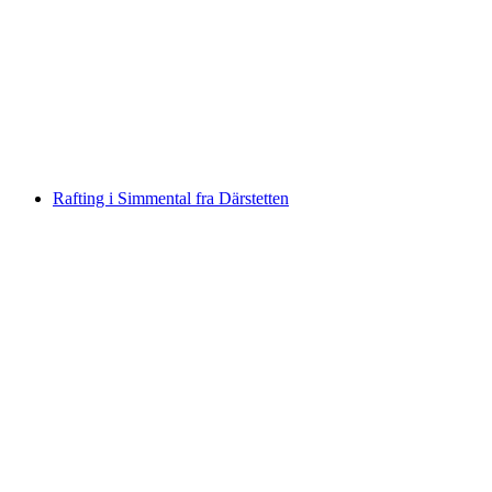
Familie rafting på Inn
per person
fra NOK 1002
Rafting i Simmental fra Därstetten