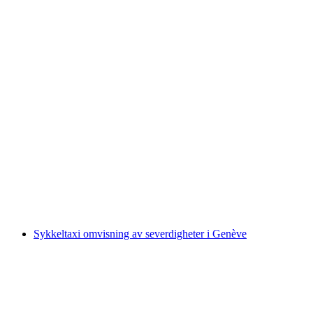
Sjokoladestadtur i Bern
per person
fra NOK 672
Sykkeltaxi omvisning av severdigheter i Genève