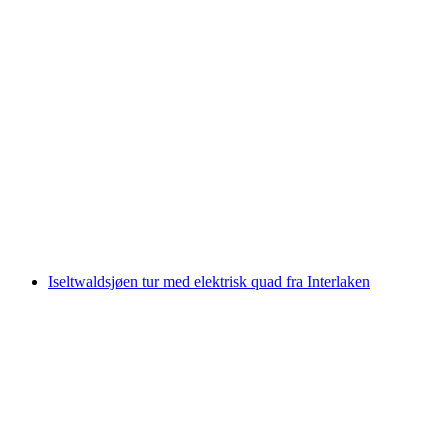
Svartlys Minigolf i Basel
per person
fra NOK 184
Iseltwaldsjøen tur med elektrisk quad fra Interlaken