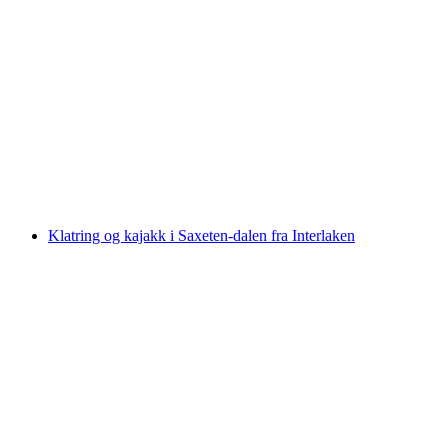
Aarepadling for 3-6 personer: lei kano for utleie
per person
fra NOK 2321
Klatring og kajakk i Saxeten-dalen fra Interlaken