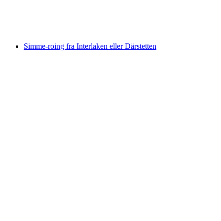
per person
fra NOK 2137
Simme-roing fra Interlaken eller Därstetten