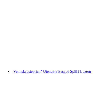
Billett Lindt Home of Chocolate Museum med
omvisning
per person
fra NOK 367
"Vennskapsteorien" Utendørs Escape Spill i Luzern