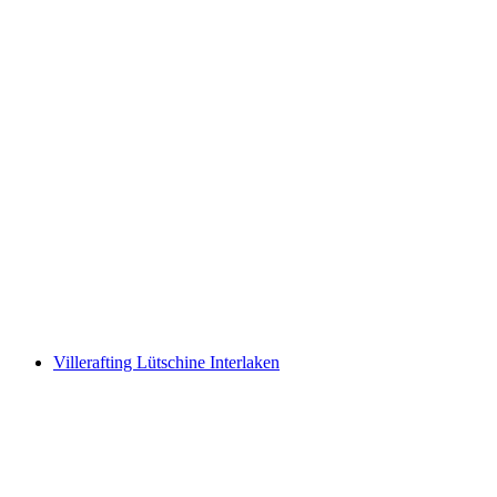
Kulinarisk-tur Bündner Herrschaft med el-
sykkel fra Bad Ragaz
per person
fra NOK 855
Villerafting Lütschine Interlaken