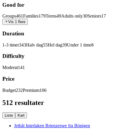
Good for
Groups
461
Families
179
Teens
49
Adults only
30
Seniors
17
Vis 1 flere
Duration
1-3 timer
343
Halv dag
55
Hel dag
39
Under 1 time
8
Difficulty
Moderat
141
Price
Budget
232
Premium
106
512 resultater
Liste
Kart
Jetbåt Interlaken Brienzersee fra Bönigen