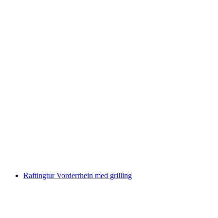
Rafting i Simmental fra Därstetten
per person
fra NOK 1649
Raftingtur Vorderrhein med grilling