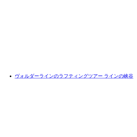
「夜警」歴史的な市内ツアー・チューリッヒ
1人あたり
最安値 ¥3100
ヴォルダーラインのラフティングツアー ラインの峡谷