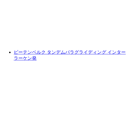
イディング
1人あたり
最安値 ¥44600
ビーテンベルク タンデムパラグライディング インター
ラーケン発