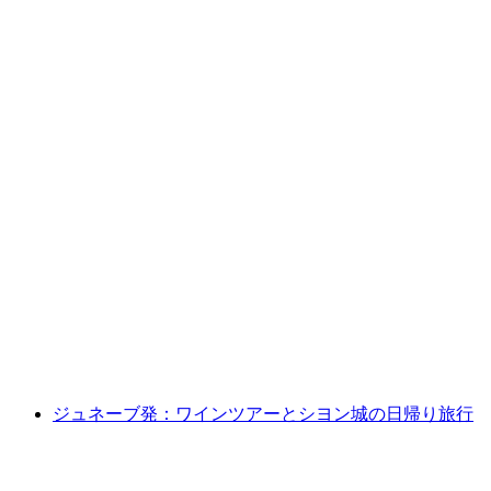
ローザンヌ発：グリュイエールとチョコレー
ト工場のバスツアー
1人あたり
最安値 ¥27400
ジュネーブ発：ワインツアーとシヨン城の日帰り旅行