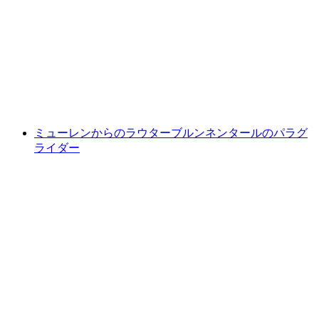
デムパラグライディング
1人あたり
最安値 ¥40400
ミューレンからのラウターブルンネンタールのパラグ
ライダー