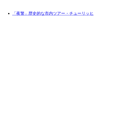
最安値 ¥33300
「夜警」歴史的な市内ツアー・チューリッヒ