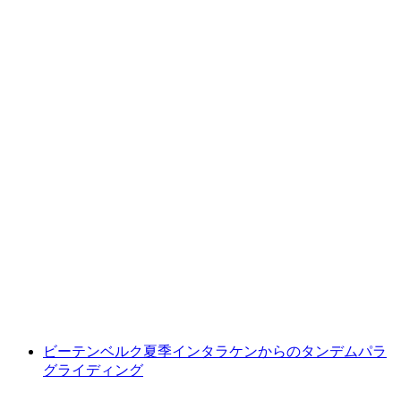
インターレッケンのジェットボート ブリエン
ツ湖 ボーニゲン発
1人あたり
最安値 ¥16100
ビーテンベルク夏季インタラケンからのタンデムパラ
グライディング