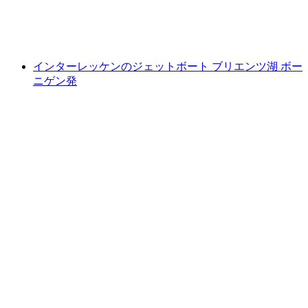
1人あたり
最安値 ¥40600
インターレッケンのジェットボート ブリエンツ湖 ボー
ニゲン発