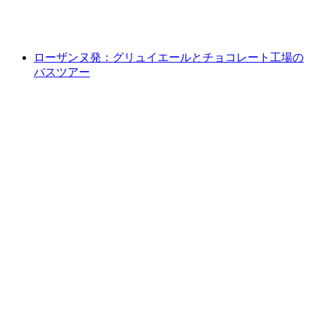
1人あたり
最安値 ¥28600
ローザンヌ発：グリュイエールとチョコレート工場の
バスツアー