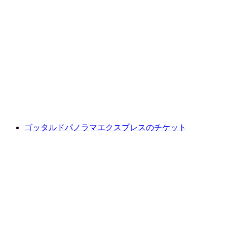
ツェルマット発ブライトホルン登山ツアー：
プライベートまたはグループ
1人あたり
最安値 ¥45600
ゴッタルドパノラマエクスプレスのチケット