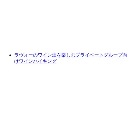
ジュネーブ発：ワインツアーとシヨン城の日
帰り旅行
1人あたり
最安値 ¥49900
ラヴォーのワイン畑を楽しむプライベートグループ向
けワインハイキング