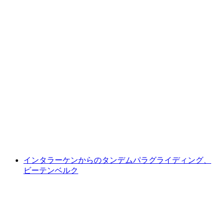
ミューレン発ラウターブルンネンタールのパ
ラグライディングタンデム
1人あたり
最安値 ¥40400
インタラーケンからのタンデムパラグライディング、
ビーテンベルク